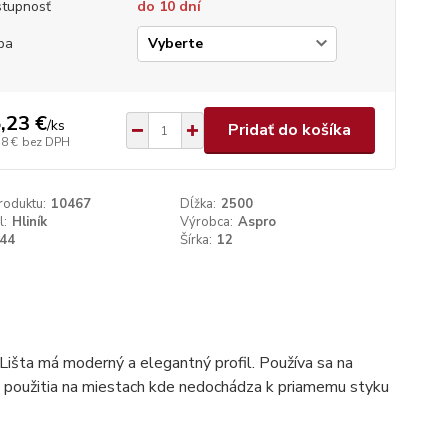
tupnosť
do 10 dní
ba
,23 €
/
ks
Pridať do košíka
38 €
bez DPH
roduktu:
10467
Dĺžka:
2500
l:
Hliník
Výrobca:
Aspro
44
Šírka:
12
Lišta má moderný a elegantný profil. Používa sa na
ti použitia na miestach kde nedochádza k priamemu styku