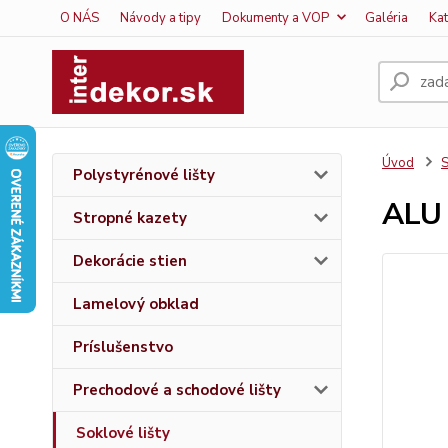
O NÁS
Návody a tipy
Dokumenty a VOP
Galéria
Ka
Úvod
S
Polystyrénové lišty
ALU
Stropné kazety
Dekorácie stien
Lamelový obklad
Príslušenstvo
Prechodové a schodové lišty
Soklové lišty