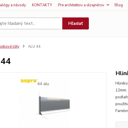
talógy a návody
KONTAKTY
Pre architektov a dizajnérov
Blog
Hľadať
oklové lišty
ALU 44
 44
Hlin
Hliník
12mm. 
podlah
použit
Farebné