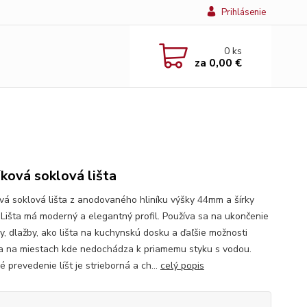
Prihlásenie
0
ks
za
0,00 €
íková soklová lišta
ová soklová lišta z anodovaného hliníku výšky 44mm a šírky
Lišta má moderný a elegantný profil. Používa sa na ukončenie
y, dlažby, ako lišta na kuchynskú dosku a ďaľšie možnosti
ia na miestach kde nedochádza k priamemu styku s vodou.
 prevedenie líšt je strieborná a ch...
celý popis