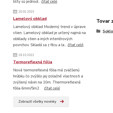
lišty sú jednod...
čítať celé
20.02.2023
Lamelový obklad
Tovar 
Lamelový obklad Moderný trend v úprave
Soklo
stien. Lamelový obklad je určený najmä na
obklady stien a iných interiérových
povrchov. Skladá sa z filcu a la...
čítať celé
18.10.2022
Termoreflexná fólia
Nová termoreflexná fólia má zväčšenú
hrúbku čo zvýšilo jej izolačné vlastnosti a
zvýšený návin na 10m. Thermoreflexná
fólia 6mm/5m2
čítať celé
Zobraziť všetky novinky