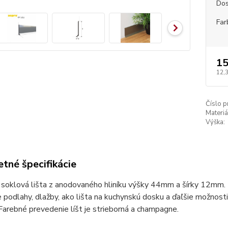
Dos
Far
15
12,
Číslo p
Materiá
Výška:
tné špecifikácie
 soklová lišta z anodovaného hliníku výšky 44mm a šírky 12mm. 
 podlahy, dlažby, ako lišta na kuchynskú dosku a ďaľšie možnos
Farebné prevedenie líšt je strieborná a champagne.