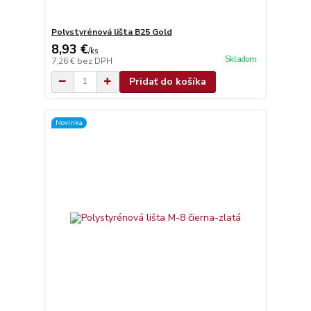
Polystyrénová lišta B25 Gold
8,93 €
/
ks
Skladom
7,26 €
bez DPH
Pridať do košíka
Novinka