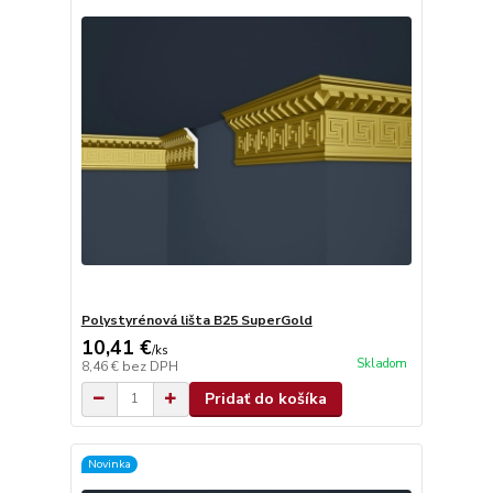
Polystyrénová lišta B25 SuperGold
10,41 €
/
ks
Skladom
8,46 €
bez DPH
Pridať do košíka
Novinka