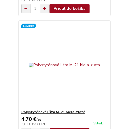
3,82 €
bez DPH
Pridať do košíka
Novinka
Polystyrénová lišta M-21 biela-zlatá
4,70 €
/
ks
Skladom
3,82 €
bez DPH