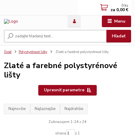
0
ks
za
0,00 €
Menu
Hľadať
Úvod
Polystyrénové lišty
Zlaté a farebné polystyrénové lišty
Zlaté a farebné polystyrénové
lišty
Upresniť parametre
Najnovšie
Najlacnejšie
Najdrahšie
Zobrazujem 1-24 z 24
strana
z 1