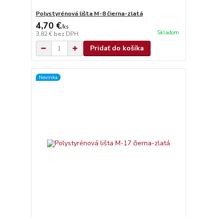
Polystyrénová lišta M-8 čierna-zlatá
4,70 €
/
ks
Skladom
3,82 €
bez DPH
Pridať do košíka
Novinka