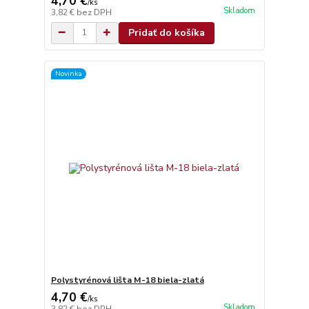
4,70 €
/
ks
Skladom
3,82 €
bez DPH
Pridať do košíka
Novinka
Polystyrénová lišta M-18 biela-zlatá
4,70 €
/
ks
Skladom