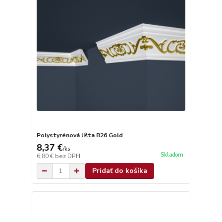
Polystyrénová lišta B26 Gold
8,37 €
/
ks
Skladom
6,80 €
bez DPH
Pridať do košíka