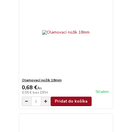
Olamovací nožík 18mm
0,68 €
/
ks
Skladom
0,55 €
bez DPH
Pridať do košíka