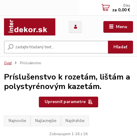
0
ks
za
0,00 €
Menu
Hľadať
Úvod
Príslušenstvo
Príslušenstvo k rozetám, lištám a
polystyrénovým kazetám.
Upresniť parametre
Najnovšie
Najlacnejšie
Najdrahšie
Zobrazujem 1-16 z 16