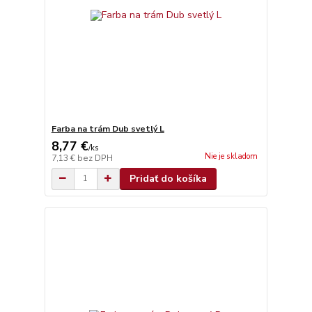
Farba na trám Dub svetlý L
8,77 €
/
ks
Nie je skladom
7,13 €
bez DPH
Pridať do košíka