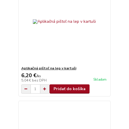
Aplikačná pištoľ na lep v kartuši
6,20 €
/
ks
Skladom
5,04 €
bez DPH
Pridať do košíka