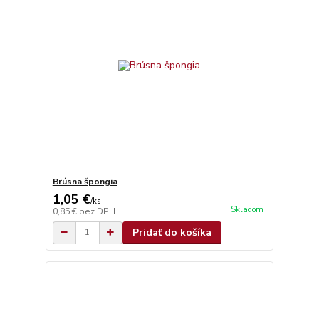
Brúsna špongia
1,05 €
/
ks
Skladom
0,85 €
bez DPH
Pridať do košíka