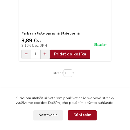
Farba na lišty opravná Strieborná
3,89 €
/
ks
Skladom
3,16 €
bez DPH
Pridať do košíka
strana
z 1
S cieľom uľahčiť užívateľom používať naše webové stránky
využívame cookies.Ďalším jeho použitím s týmto súhlasíte.
Súhlasím
Nastavenia