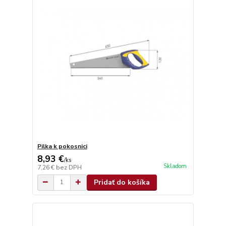
Pilka k pokosnici
8,93 €
/
ks
Skladom
7,26 €
bez DPH
Pridať do košíka