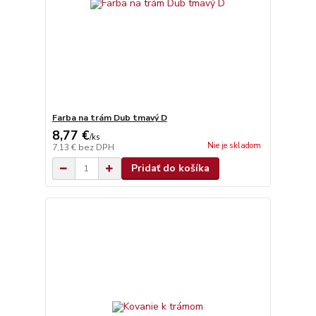
Farba na trám Dub tmavý D
8,77 €
/
ks
Nie je skladom
7,13 €
bez DPH
Pridať do košíka