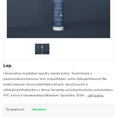
Lep
Univerzálne montážne lepidlo„tekutá kotva”. Snehobiele s
pastovoukonzistenciou, bez rozpúšťadiel, veľmi dobrápriľnavosť. Na
trvalé lepenie rôznorodýchdekoračných, ukončovacích a
inštalačnýchmateriálov z dreva, keramiky, polystyrénu,korku, polyuretánu,
PVC a kovu k nasiakavýmpodkladom. Spotreba: 310m...
celý popis
Dostupnosť
Skladom