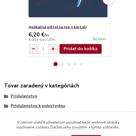
Aplikačná pištoľ na lep v kartuši
Brúsna špon
6,20 €
1,05 €
/
ks
/
ks
Skladom
5,04 €
bez DPH
0,85 €
bez D
Pridať do košíka
Tovar zaradený v kategóriách
Príslušenstvo
Príslušenstvo k polystyrénu
S cieľom uľahčiť užívateľom používať naše webové stránky
využívame cookies.Ďalším jeho použitím s týmto súhlasíte.