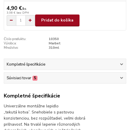
4,90 €
/
ks
3,98 €
bez DPH
Pridať do košíka
Číslo produktu:
10350
Výrobca:
Marbet
Množstvo:
310ml
Kompletné špecifikácie
Súvisiaci tovar
5
Kompletné špecifikácie
Univerzálne montážne lepidlo
„tekutá kotva”. Snehobiele s pastovou
konzistenciou, bez rozpúšťadiel, veľmi dobrá
priľnavosť. Na trvalé lepenie rôznorodých