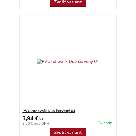
Zvoliť variant
PVC rohovník Dub červený 04
3,94 €
/
ks
Skladom
3,20 €
bez DPH
Zvoliť variant