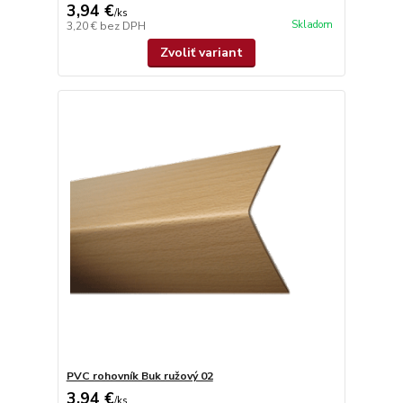
3,94 €
/
ks
Skladom
3,20 €
bez DPH
Zvoliť variant
PVC rohovník Buk ružový 02
3,94 €
/
ks