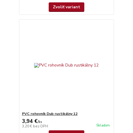
Zvoliť variant
PVC rohovník Dub rustikálny 12
3,94 €
/
ks
Skladom
3,20 €
bez DPH