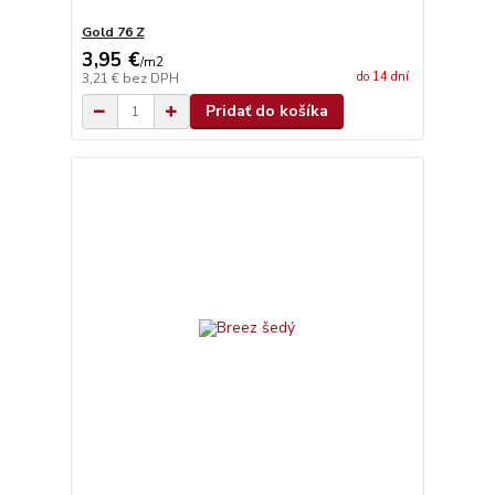
Gold 76 Z
3,95 €
/
m2
do 14 dní
3,21 €
bez DPH
Pridať do košíka