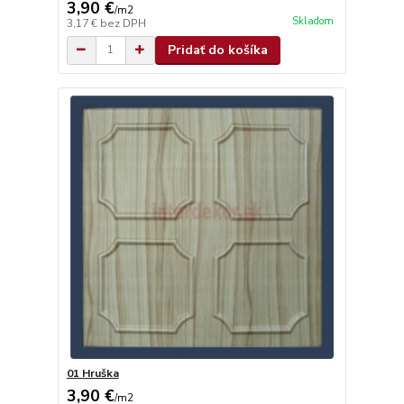
3,90 €
/
m2
Skladom
3,17 €
bez DPH
Pridať do košíka
01 Hruška
3,90 €
/
m2