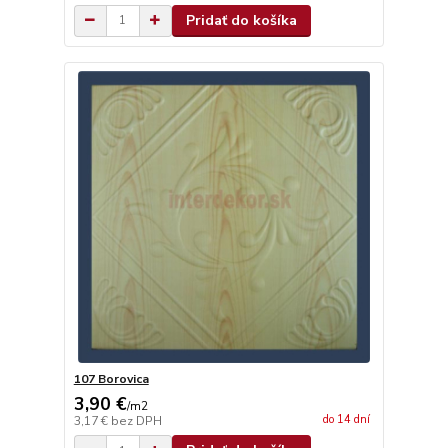
Pridať do košíka
107 Borovica
3,90 €
/
m2
do 14 dní
3,17 €
bez DPH