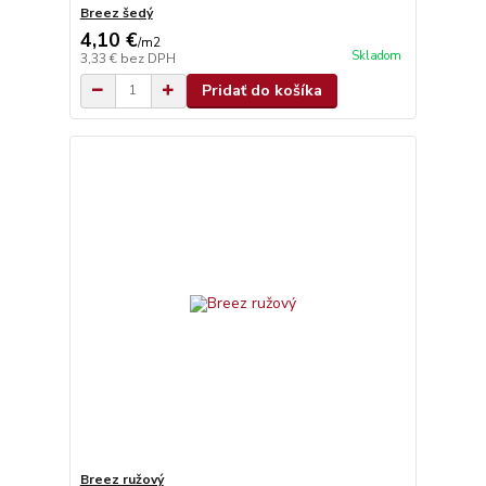
Breez šedý
4,10 €
/
m2
Skladom
3,33 €
bez DPH
Pridať do košíka
Breez ružový