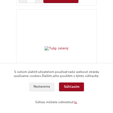
S cieľom uľahčiť užívateľom používať naše webové stránky
využívame cookies.Ďalším jeho použitím s týmto súhlasíte.
Súhlasím
Nastavenia
Tulip zelený
4,10 €
Skladom
3,33 €
bez DPH
Súhlas môžete odmietnuť
tu
.
Pridať do košíka