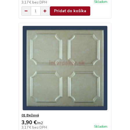
Skladom
3,17 €
bez DPH
Pridať do košíka
01 Bežová
3,90 €
/
m2
Skladom
3,17 €
bez DPH