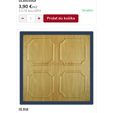
01 Borovica
3,90 €
/
m2
Skladom
3,17 €
bez DPH
Pridať do košíka
01 Buk