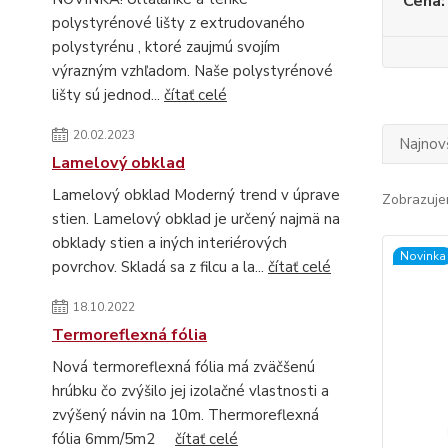
Cena:
polystyrénové lišty z extrudovaného
polystyrénu , ktoré zaujmú svojím
výrazným vzhľadom. Naše polystyrénové
lišty sú jednod...
čítať celé
20.02.2023
Najnov
Lamelový obklad
Lamelový obklad Moderný trend v úprave
Zobrazuje
stien. Lamelový obklad je určený najmä na
obklady stien a iných interiérových
Novinka
povrchov. Skladá sa z filcu a la...
čítať celé
18.10.2022
Termoreflexná fólia
Nová termoreflexná fólia má zväčšenú
hrúbku čo zvýšilo jej izolačné vlastnosti a
zvýšený návin na 10m. Thermoreflexná
fólia 6mm/5m2
čítať celé