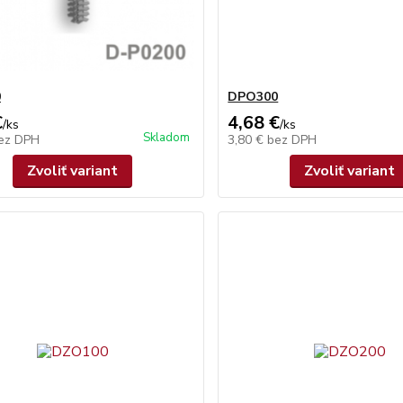
0
DPO300
€
4,68 €
/
ks
/
ks
Skladom
ez DPH
3,80 €
bez DPH
Zvoliť variant
Zvoliť variant