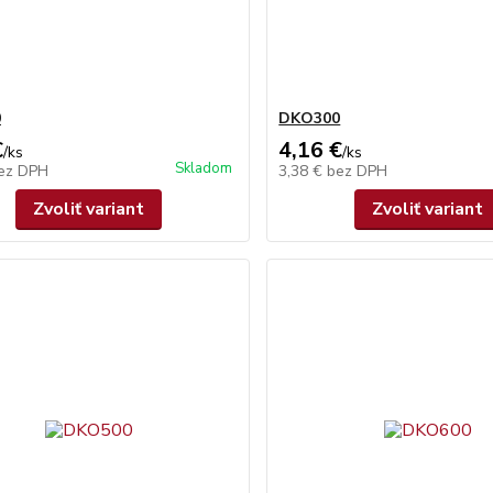
0
DKO300
€
4,16 €
/
ks
/
ks
Skladom
ez DPH
3,38 €
bez DPH
Zvoliť variant
Zvoliť variant