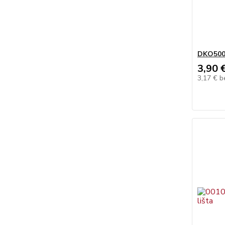
DKO50
3,90 
3,17 €
b