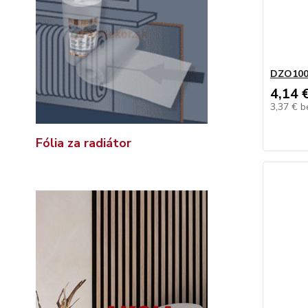
DZO10
4,14 
3,37 €
b
Fólia za radiátor