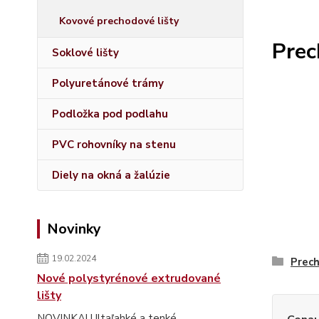
Kovové prechodové lišty
Prec
Soklové lišty
Polyuretánové trámy
Podložka pod podlahu
PVC rohovníky na stenu
Diely na okná a žalúzie
Novinky
19.02.2024
Prech
Nové polystyrénové extrudované
lišty
NOVINKA! Ultaľahké a tenké