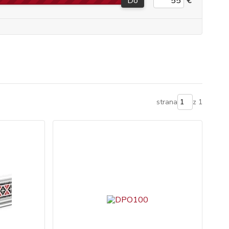
Do
€
strana
z 1