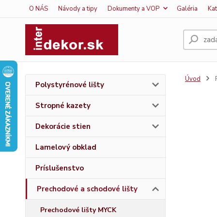
O NÁS
Návody a tipy
Dokumenty a VOP
Galéria
Ka
Úvod
P
Polystyrénové lišty
Stropné kazety
Dekorácie stien
Lamelový obklad
Príslušenstvo
Prechodové a schodové lišty
Prechodové lišty MYCK