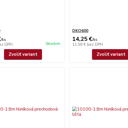
0
DKO600
€
14,25 €
/
ks
/
ks
Skladom
ez DPH
11,59 €
bez DPH
Zvoliť variant
Zvoliť variant