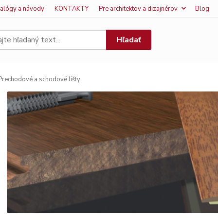
talógy a návody
KONTAKTY
Pre architektov a dizajnérov
Blog
Hľadať
rechodové a schodové lišty