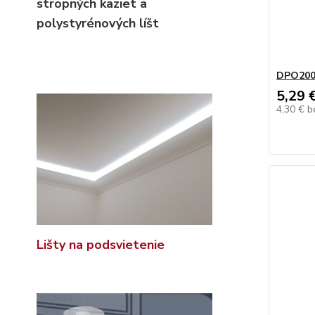
stropných kaziet
a
polystyrénových líšt
DPO20
5,29 
4,30 €
b
Lišty na podsvietenie