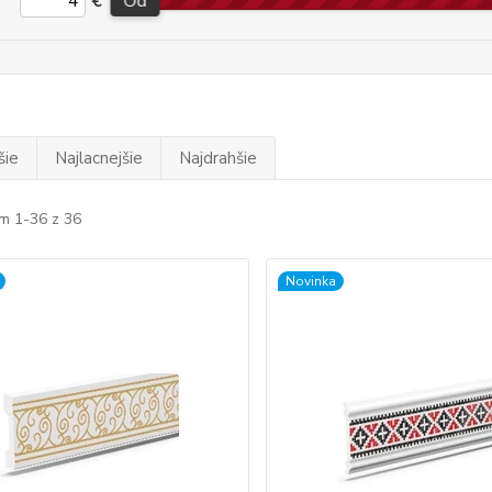
€
Od
šie
Najlacnejšie
Najdrahšie
m 1-36 z 36
Novinka