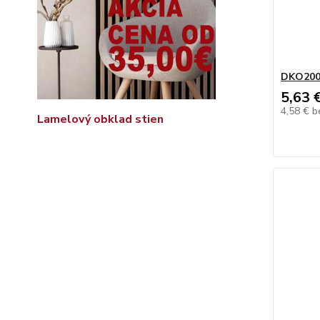
DKO20
5,63 
4,58 €
b
Lamelový obklad stien