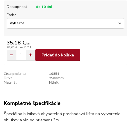
Dostupnosť
do 10 dní
Farba
35,18 €
/
ks
28,60 €
bez DPH
Pridať do košíka
Číslo produktu:
10854
Dĺžka:
2500mm
Materiál:
Hliník
Kompletné špecifikácie
Špeciálna hliníková ohýbatelná prechodová lišta na vytvorenie
oblúkov a vĺn od priemeru 3m