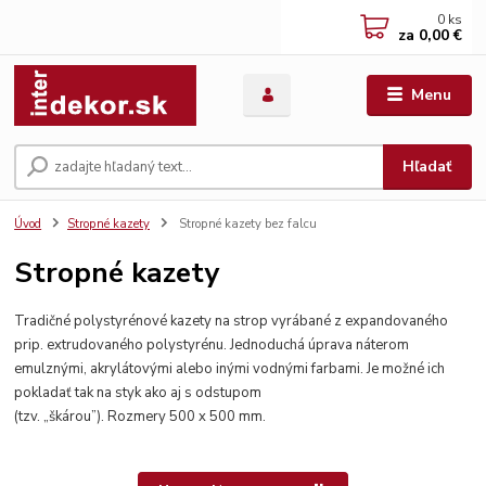
0
ks
za
0,00 €
Menu
Hľadať
Úvod
Stropné kazety
Stropné kazety bez falcu
Stropné kazety
Tradičné polystyrénové kazety na strop vyrábané z expandovaného
prip. extrudovaného polystyrénu. Jednoduchá úprava náterom
emulznými,
akrylátovými alebo inými vodnými farbami. Je možné ich
pokladať tak na styk ako aj s odstupom
(tzv. „škárou”). Rozmery 500 x 500 mm.