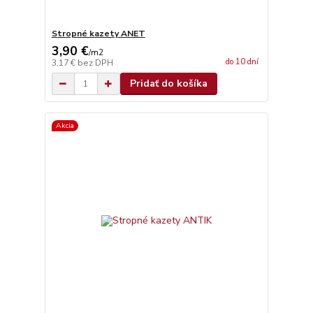
Stropné kazety ANET
3,90 €
/
m2
do 10 dní
3,17 €
bez DPH
Pridať do košíka
Akcia