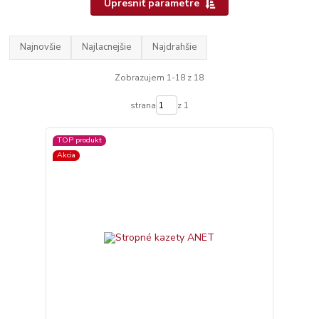
Upresniť parametre
Najnovšie
Najlacnejšie
Najdrahšie
Zobrazujem 1-18 z 18
strana
z 1
TOP produkt
Akcia