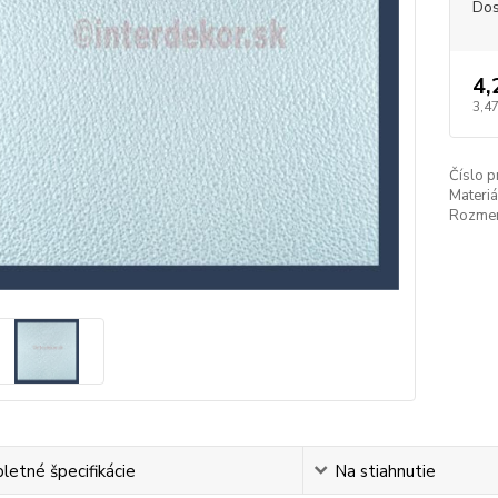
Dos
4,
3,47
Číslo p
Materiá
Rozmer
etné špecifikácie
Na stiahnutie