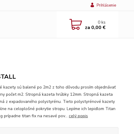
Prihlásenie
0
ks
za
0,00 €
STALL
é kazety sú balené po 2m2 z toho dôvodu prosím objednávať
rny počet m2. Stropná kazeta hrúbky 12mm. Stropná kazeta
ná z expadovaného polystyrénu. Tieto polystyrénové kazety
álne na celoplošné pokrytie stropu. Lepíme ich lepidlom Titan
g prípadne titan fix na nesavé pov...
celý popis