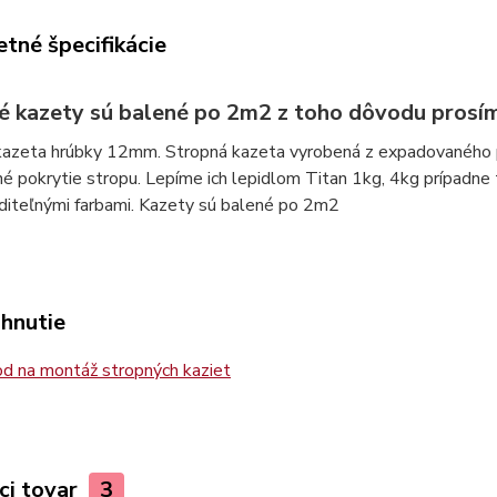
tné špecifikácie
é kazety sú balené po 2m2 z toho dôvodu prosím
kazeta hrúbky 12mm. Stropná kazeta vyrobená z expadovaného p
é pokrytie stropu. Lepíme ich lepidlom Titan 1kg, 4kg prípadne 
diteľnými farbami. Kazety sú balené po 2m2
ahnutie
d na montáž stropných kaziet
ci tovar
3