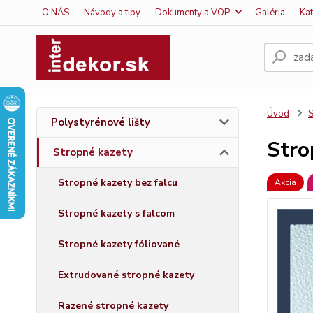
O NÁS
Návody a tipy
Dokumenty a VOP
Galéria
Ka
Úvod
S
Polystyrénové lišty
Stro
Stropné kazety
Stropné kazety bez falcu
Akcia
Stropné kazety s falcom
Stropné kazety fóliované
Extrudované stropné kazety
Razené stropné kazety