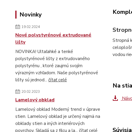
Komple
Novinky
19.02.2024
Stropn
Nové polystyrénové extrudované
Stropná 
lišty
celoplošn
NOVINKA! Ultaľahké a tenké
vodou rie
polystyrénové lišty z extrudovaného
polystyrénu , ktoré zaujmú svojím
výrazným vzhľadom. Naše polystyrénové
lišty sú jednod...
čítať celé
Na sti
20.02.2023
Návo
Lamelový obklad
Lamelový obklad Moderný trend v úprave
stien. Lamelový obklad je určený najmä na
obklady stien a iných interiérových
Súvisia
povrchov. Skladá sa z filcu a la...
čítať celé