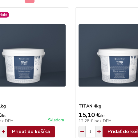
dukt
1kg
TITAN 4kg
€
15,10 €
/
ks
/
ks
Skladom
ez DPH
12,28 €
bez DPH
Pridať do košíka
Pridať do ko