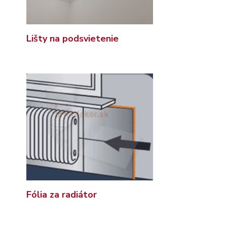
Lišty na podsvietenie
Fólia za radiátor