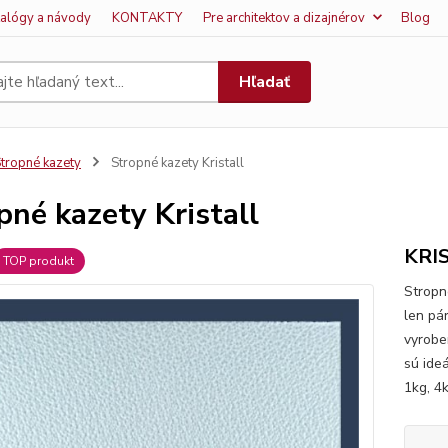
talógy a návody
KONTAKTY
Pre architektov a dizajnérov
Blog
Hľadať
tropné kazety
Stropné kazety Kristall
pné kazety Kristall
KRI
TOP produkt
Stropn
len pá
vyrobe
sú ide
1kg, 4k