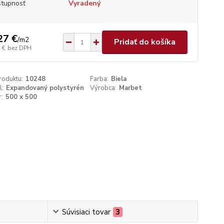
tupnosť
Vyradený
27 €
/
m2
Pridať do košíka
 €
bez DPH
roduktu:
10248
Farba:
Biela
l:
Expandovaný polystyrén
Výrobca:
Marbet
:
500 x 500
Súvisiaci tovar
3