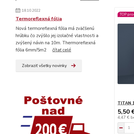
18.10.2022
TOP pro
Termoreflexná fólia
Nová termoreflexná fólia má zväčšenú
hrúbku čo zvýšilo jej izolačné vlastnosti a
zvýšený návin na 10m. Thermoreflexná
fólia 6mm/5m2
čítať celé
Zobraziť všetky novinky
TITAN 
5,50 
4,47 €
b