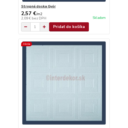
Stropná doska Gyór
2,57 €
/
m2
Skladom
2,09 €
bez DPH
Pridať do košíka
Akcia