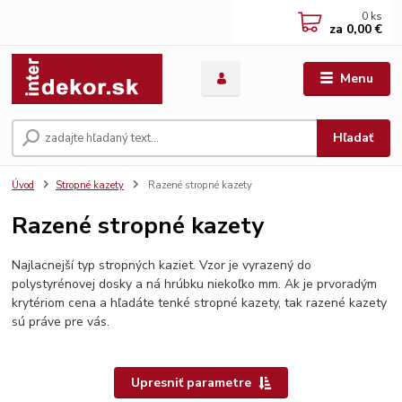
0
ks
za
0,00 €
Menu
Hľadať
Úvod
Stropné kazety
Razené stropné kazety
Razené stropné kazety
Najlacnejší typ stropných kaziet. Vzor je vyrazený do
polystyrénovej dosky a ná hrúbku niekoľko mm. Ak je prvoradým
krytériom cena a hľadáte tenké stropné kazety, tak razené kazety
sú práve pre vás.
Upresniť parametre