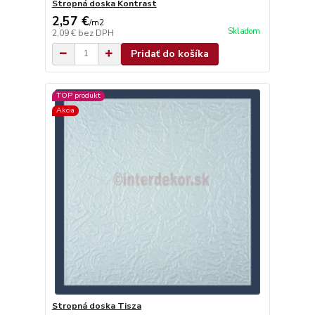
Stropná doska Kontrast
2,57 €
/
m2
Skladom
2,09 €
bez DPH
Pridať do košíka
TOP produkt
Akcia
Stropná doska Tisza