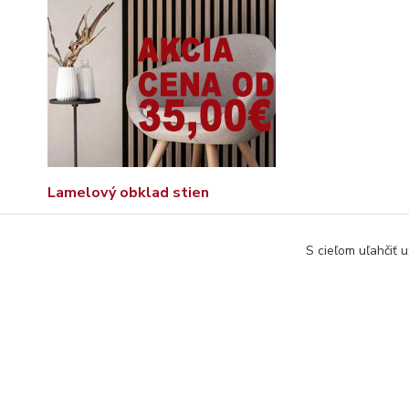
Lamelový obklad stien
S cieľom uľahčiť 
© Copyright 2026 www.interdekor.sk, všetky práva vyhradené