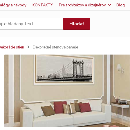
talógy a návody
KONTAKTY
Pre architektov a dizajnérov
Blog
Hľadať
ekorácie stien
Dekoračné stenové panele