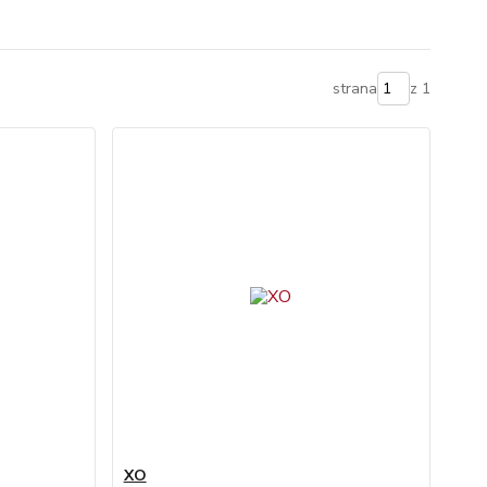
strana
z 1
XO