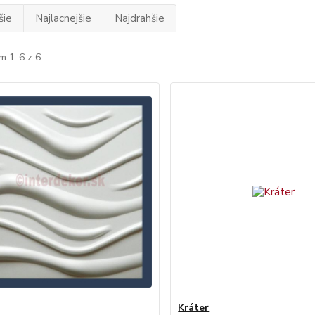
šie
Najlacnejšie
Najdrahšie
m 1-6 z 6
Kráter