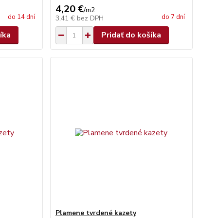
4,20 €
/
m2
do 14 dní
do 7 dní
3,41 €
bez DPH
íka
Pridať do košíka
Plamene tvrdené kazety