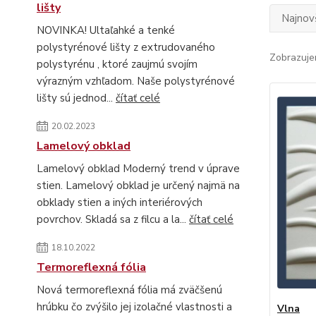
lišty
Najnov
NOVINKA! Ultaľahké a tenké
polystyrénové lišty z extrudovaného
Zobrazuje
polystyrénu , ktoré zaujmú svojím
výrazným vzhľadom. Naše polystyrénové
lišty sú jednod...
čítať celé
20.02.2023
Lamelový obklad
Lamelový obklad Moderný trend v úprave
stien. Lamelový obklad je určený najmä na
obklady stien a iných interiérových
povrchov. Skladá sa z filcu a la...
čítať celé
18.10.2022
Termoreflexná fólia
Nová termoreflexná fólia má zväčšenú
hrúbku čo zvýšilo jej izolačné vlastnosti a
Vlna