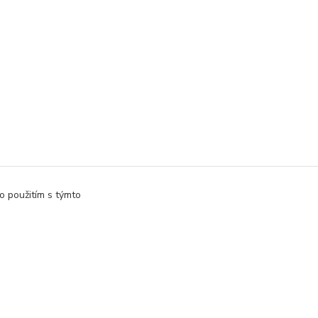
o použitím s týmto
Vytvorené na
Eshop-rychlo.sk