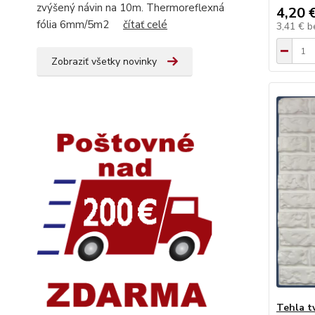
zvýšený návin na 10m. Thermoreflexná
4,20 
fólia 6mm/5m2
čítať celé
3,41 €
b
Zobraziť všetky novinky
Tehla t