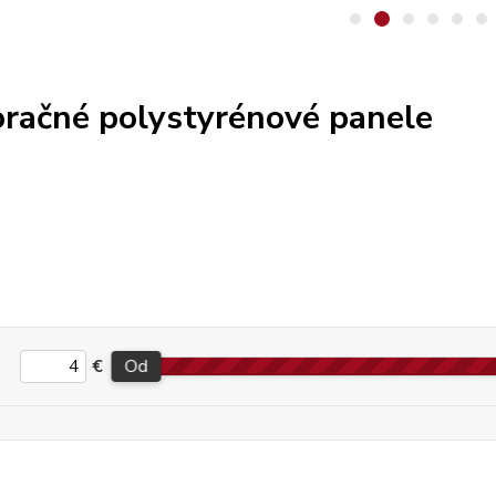
račné polystyrénové panele
€
Od