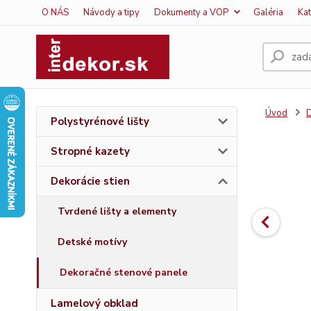
O NÁS
Návody a tipy
Dokumenty a VOP
Galéria
Ka
Úvod
D
Polystyrénové lišty
Stropné kazety
Dekorácie stien
Tvrdené lišty a elementy
Detské motívy
Dekoračné stenové panele
Lamelový obklad