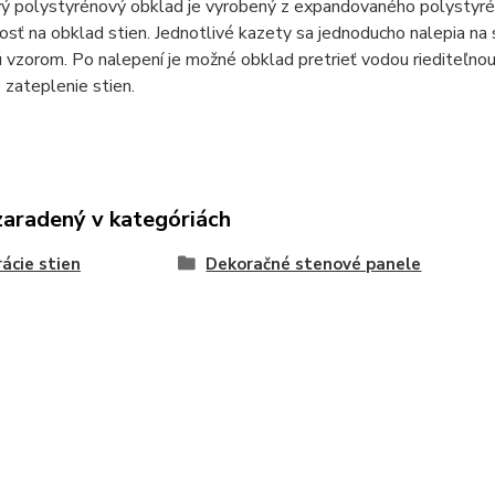
ový polystyrénový obklad je vyrobený z expandovaného polystyré
osť na obklad stien. Jednotlivé kazety sa jednoducho nalepia na
 vzorom. Po nalepení je možné obklad pretrieť vodou riediteľno
 zateplenie stien.
zaradený v kategóriách
ácie stien
Dekoračné stenové panele