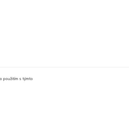
o použitím s týmto
Vytvorené na
Eshop-rychlo.sk