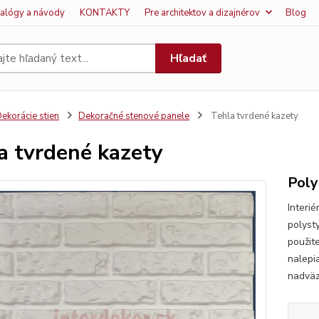
talógy a návody
KONTAKTY
Pre architektov a dizajnérov
Blog
Hľadať
ekorácie stien
Dekoračné stenové panele
Tehla tvrdené kazety
a tvrdené kazety
Poly
Interi
polyst
použit
nalepi
nadväz