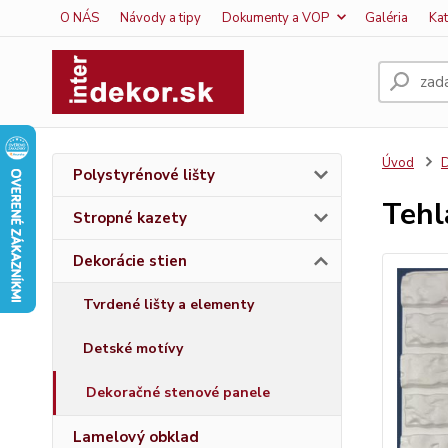
O NÁS
Návody a tipy
Dokumenty a VOP
Galéria
Ka
Úvod
D
Polystyrénové lišty
Tehl
Stropné kazety
Dekorácie stien
Tvrdené lišty a elementy
Detské motívy
Dekoračné stenové panele
Lamelový obklad