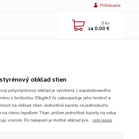
Prihlásenie
0
ks
za
0,00 €
styrénový obklad stien
érový polystyrénový obklad je vyrobený z expandovaného
yrénu s tvrdosťou 35kg/m3 čo zabezpečuje jeho tvrdosť a
elnosť na obklad stien. Jednotlivé kazety sa jednoducho
a na stenu lepidlom Titan, pričom jednotlivé kazety na seba
ujú vzorom. Po nalepení je možné obklad pre...
celý popis