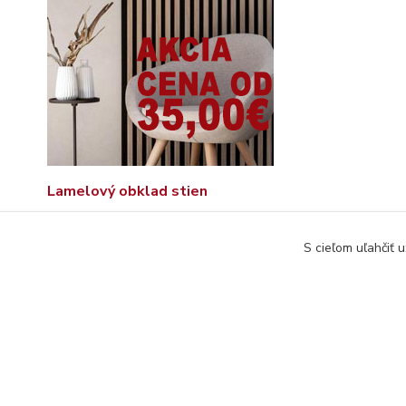
Lamelový obklad stien
S cieľom uľahčiť 
© Copyright 2026 www.interdekor.sk, všetky práva vyhradené