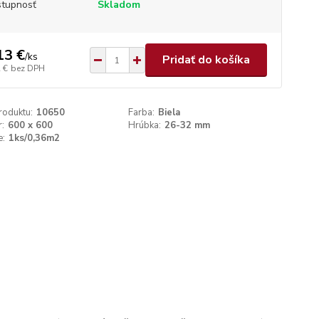
tupnosť
Skladom
13 €
/
ks
Pridať do košíka
 €
bez DPH
roduktu:
10650
Farba:
Biela
:
600 x 600
Hrúbka:
26-32 mm
e:
1ks/0,36m2