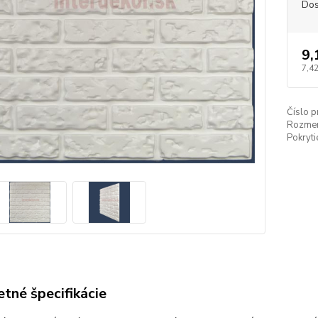
Dos
9,
7,42
Číslo p
Rozmer
Pokryti
tné špecifikácie