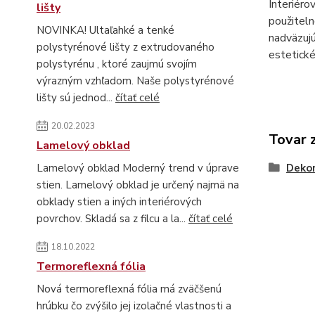
Interiér
lišty
použiteln
NOVINKA! Ultaľahké a tenké
nadväzujú
polystyrénové lišty z extrudovaného
estetické
polystyrénu , ktoré zaujmú svojím
výrazným vzhľadom. Naše polystyrénové
lišty sú jednod...
čítať celé
20.02.2023
Tovar 
Lamelový obklad
Dekor
Lamelový obklad Moderný trend v úprave
stien. Lamelový obklad je určený najmä na
obklady stien a iných interiérových
povrchov. Skladá sa z filcu a la...
čítať celé
18.10.2022
Termoreflexná fólia
Nová termoreflexná fólia má zväčšenú
hrúbku čo zvýšilo jej izolačné vlastnosti a