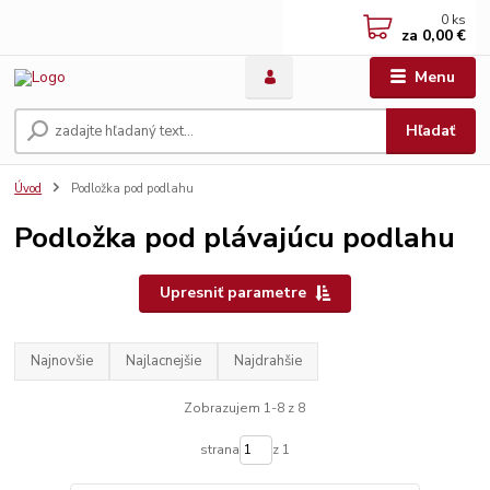
0
ks
za
0,00 €
Menu
Hľadať
Úvod
Podložka pod podlahu
Podložka pod plávajúcu podlahu
Upresniť parametre
Najnovšie
Najlacnejšie
Najdrahšie
Zobrazujem 1-8 z 8
strana
z 1