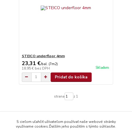
STEICO underfloor 4mm
23,31 €
/
bal. (7m2)
Skladom
18,95 €
bez DPH
Pridať do košíka
strana
z 1
S cieľom uľahčiť užívateľom používať naše webové stránky
využívame cookies.Ďalším jeho použitím s týmto súhlasíte.