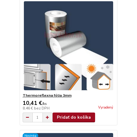
Thermoreflexna fólia 3mm
10,41 €
/
ks
Vyradený
8,46 €
bez DPH
Pridať do košíka
Novinka