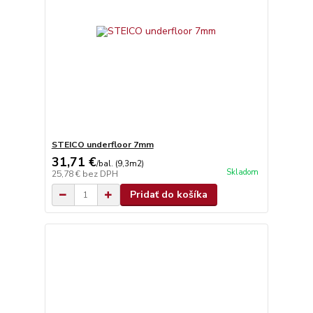
STEICO underfloor 7mm
31,71 €
/
bal. (9,3m2)
Skladom
25,78 €
bez DPH
Pridať do košíka