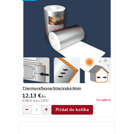
Thermoreflexna fólia hrubá 6mm
12,13 €
/
ks
Vyradený
9,86 €
bez DPH
Pridať do košíka