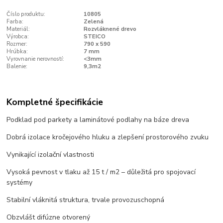
Číslo produktu:
10805
Farba:
Zelená
Materiál:
Rozvláknené drevo
Výrobca:
STEICO
Rozmer:
790 x 590
Hrúbka:
7 mm
Vyrovnanie nerovností:
<3mm
Balenie:
9,3m2
Kompletné špecifikácie
Podklad pod parkety a laminátové podlahy na báze dreva
Dobrá izolace kročejového hluku a zlepšení prostorového zvuku
Vynikající izolační vlastnosti
Vysoká pevnost v tlaku až 15 t / m2 – důležitá pro spojovací
systémy
Stabilní vláknitá struktura, trvale provozuschopná
Obzvlášt difúzne otvorený