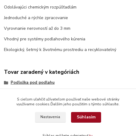
Odolávajúci chemickým rozpúšťadlám
Jednoduché a rýchle zpracovanie
Vyrovnanie nerovností až do 3 mm
Vhodný pre systémy podlahového kúrenia
Ekologický, šetrný k životnému prostrediu a recyklovatelný
Tovar zaradený v kategóriách
Podložka pod podlahu
S cieľom uľahčiť užívateľom používať naše webové stránky
využívame cookies.Ďalším jeho použitím s týmto súhlasíte.
Súhlasím
Nastavenia
© Copyright 2026 www.interdekor.sk, všetky práva vyhradené
Súhlas môžete odmietnuť
tu
.