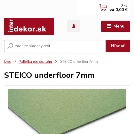
0
ks
za
0,00 €
Menu
Hľadať
Úvod
Podložka pod podlahu
STEICO underfloor 7mm
STEICO underfloor 7mm