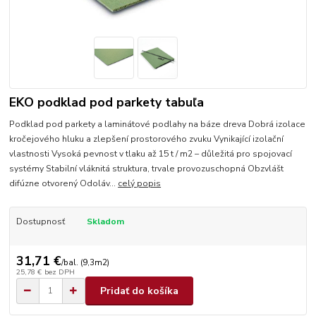
EKO podklad pod parkety tabuľa
Podklad pod parkety a laminátové podlahy na báze dreva Dobrá izolace
kročejového hluku a zlepšení prostorového zvuku Vynikající izolační
vlastnosti Vysoká pevnost v tlaku až 15 t / m2 – důležitá pro spojovací
systémy Stabilní vláknitá struktura, trvale provozuschopná Obzvlášt
difúzne otvorený Odoláv...
celý popis
Dostupnosť
Skladom
31,71 €
/
bal. (9,3m2)
25,78 €
bez DPH
Pridať do košíka