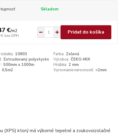
tupnosť
Skladom
47 €
/
m2
Pridať do košíka
 €
bez DPH
roduktu:
10803
Farba:
Zelená
l:
Extrudovaný polystyrén
Výrobca:
ČEKO-MIX
:
500mm x 1000m
Hrúbka:
2 mm
:
0,5m2
Vyrovnanie nerovností:
<2mm
nu (XPS) ktorý má výborné tepelné a zvukovoizolačné