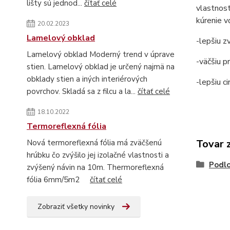
lišty sú jednod...
čítať celé
vlastnost
kúrenie v
20.02.2023
Lamelový obklad
-lepšiu z
Lamelový obklad Moderný trend v úprave
-väčšiu p
stien. Lamelový obklad je určený najmä na
obklady stien a iných interiérových
-lepšiu c
povrchov. Skladá sa z filcu a la...
čítať celé
18.10.2022
Termoreflexná fólia
Tovar 
Nová termoreflexná fólia má zväčšenú
hrúbku čo zvýšilo jej izolačné vlastnosti a
Podlo
zvýšený návin na 10m. Thermoreflexná
fólia 6mm/5m2
čítať celé
Zobraziť všetky novinky