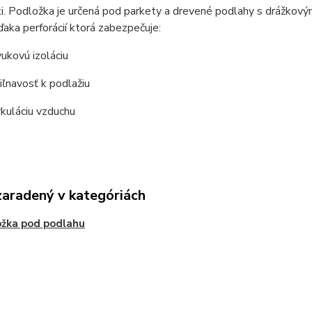
i. Podložka je určená pod parkety a drevené podlahy s drážkov
ďaka perforácií ktorá zabezpečuje:
vukovú izoláciu
riľnavosť k podlažiu
irkuláciu vzduchu
zaradený v kategóriách
žka pod podlahu