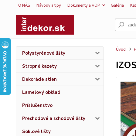
O NÁS
Návody a tipy
Dokumenty a VOP
Galéria
Ka
Úvod
P
Polystyrénové lišty
IZOS
Stropné kazety
Dekorácie stien
Lamelový obklad
Príslušenstvo
Prechodové a schodové lišty
Soklové lišty