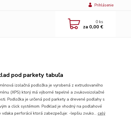
Prihlásenie
0
ks
za
0,00 €
lad pod parkety tabuľa
yrénová izolačná podložka je vyrobená z extrudovaného
yrénu (XPS) ktorý má výborné tepelné a zvukovoizolačné
osti. Podložka je určená pod parkety a drevené podlahy s
vým a click systémom. Podklad je vhodný na podlahové
e vďaka perforácií ktorá zabezpečuje: -lepšiu zvuko...
celý