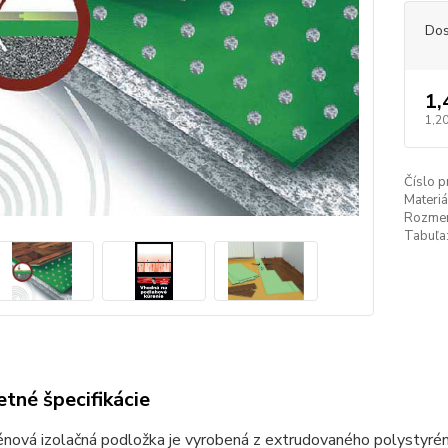
Dos
1,
1,20
Číslo p
Materiá
Rozmer
Tabuľa
tné špecifikácie
énová izolačná podložka je vyrobená z extrudovaného polystyré