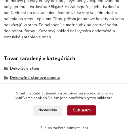
Interiérový polystyrénový obklad je vyrobený z expandovaného
polystyrénu s tvrdosťou 35kg/m3 čo zabezpečuje jeho tvrdosť a
použitelnosť na obklad stien. Jednotlivé kazety sa jednoducho
nalepia na stenu lepidlom Titan, pričom jednotlivé kazety na seba
nadväzujú vzorom. Po nalepení je možné obklad pretrieť vodou
riediteľnou farbou. Kazetový obklad tiež vytvára dodatočné a
estetické zateplenie stien.
Tovar zaradený v kategóriách
Dekorácie stien
Dekoračné stenové panele
S cieľom uľahčiť užívateľom používať naše webové stránky
využívame cookies.Ďalším jeho použitím s týmto súhlasíte.
Súhlasím
Nastavenia
© Copyright 2026 www.interdekor.sk, všetky práva vyhradené
Súhlas môžete odmietnuť
tu
.