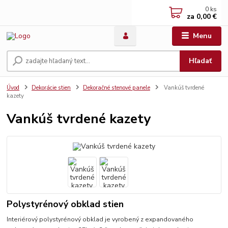
0
ks
za
0,00 €
Menu
Hľadať
Úvod
Dekorácie stien
Dekoračné stenové panele
Vankúš tvrdené
kazety
Vankúš tvrdené kazety
Polystyrénový obklad stien
Interiérový polystyrénový obklad je vyrobený z expandovaného