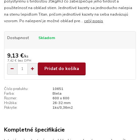
polystyrénu s tvrdosťou 35kg/m3 čo zabezpečuje jeho tvrdosť a
použitelnosť na obklad stien. Jednotlivé kazety sa jednoducho nalepia
na stenu lepidlom Titan, pričom jednotlivé kazety na seba nadväzujú
vzorom. Po nalepení je možné obklad pre...
celý popis
Dostupnosť
Skladom
9,13 €
/
ks
7,42 €
bez DPH
Pridať do košíka
Číslo produktu:
10651
Farba:
Biela
Rozmer:
600 x 600
Hrúbka:
26-32 mm
Pokrytie:
1ks/0,36m2
Kompletné špecifikácie