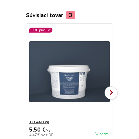
Súvisiaci tovar
3
TOP produkt
TITAN 1kg
TITAN 4kg
5,50 €
15,10 €
/
ks
/
k
Skladom
4,47 €
bez DPH
12,28 €
bez 