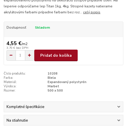
expandovaného polystyrénu na dekoráciu stropov prípadne stien. Na
lepenie odporúčame lep Titan 1kg, 4kg. Stropné kazety natierame
akrylátovými farbami prípadne farbami bez roz...
celý popis
Dostupnosť
Skladom
4,55 €
/
m2
3,70 €
bez DPH
Pridať do košíka
Číslo produktu:
10208
Farba:
Biela
Materiál:
Expandovaný polystyrén
Výrobca:
Marbet
Rozmer:
500 x 500
Kompletné špecifikácie
Na stiahnutie