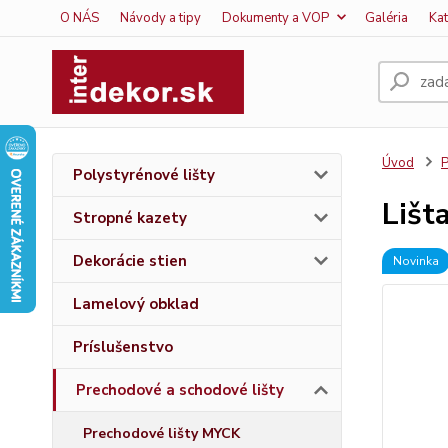
O NÁS
Návody a tipy
Dokumenty a VOP
Galéria
Ka
Úvod
P
Polystyrénové lišty
Lišt
Stropné kazety
Dekorácie stien
Novinka
Lamelový obklad
Príslušenstvo
Prechodové a schodové lišty
Prechodové lišty MYCK