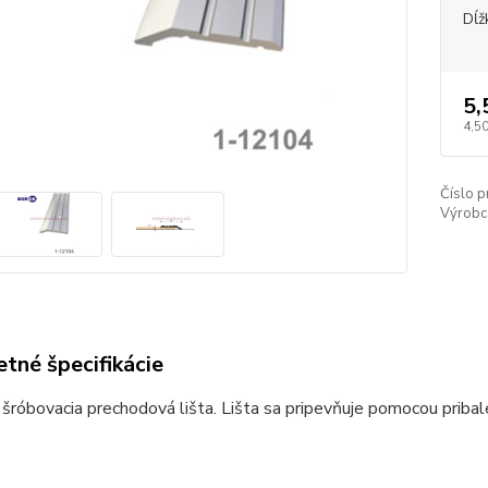
Dĺž
5,
4,50
Číslo p
Výrobc
tné špecifikácie
 šróbovacia prechodová lišta. Lišta sa pripevňuje pomocou pribal