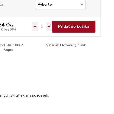
ka
54 €
/
ks
Pridať do košíka
 €
bez DPH
roduktu:
10862
Materiál:
Eloxovaný hliník
a:
Aspro
ených skrutiek a hmoždiniek.