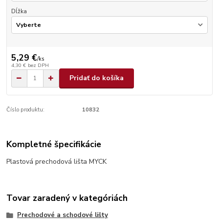
Dĺžka
5,29 €
/
ks
4,30 €
bez DPH
Pridať do košíka
Číslo produktu:
10832
Kompletné špecifikácie
Plastová prechodová lišta MYCK
Tovar zaradený v kategóriách
Prechodové a schodové lišty