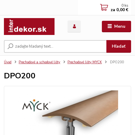
0
ks
za
0,00 €
Menu
Hľadať
Úvod
Prechodové a schodové lišty
Prechodové lišty MYCK
DPO200
DPO200