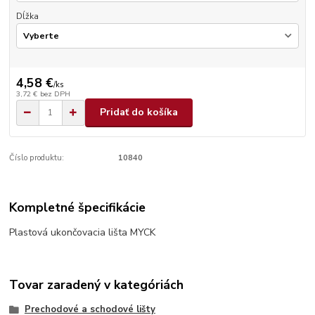
Dĺžka
4,58 €
/
ks
3,72 €
bez DPH
Pridať do košíka
Číslo produktu:
10840
Kompletné špecifikácie
Plastová ukončovacia lišta MYCK
Tovar zaradený v kategóriách
Prechodové a schodové lišty