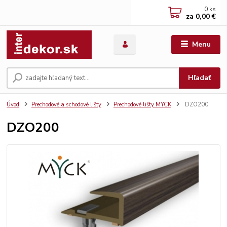
0
ks
za
0,00 €
Menu
Hľadať
Úvod
Prechodové a schodové lišty
Prechodové lišty MYCK
DZO200
DZO200