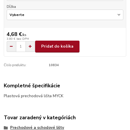
Dĺžka
4,68 €
/
ks
3,80 €
bez DPH
Pridať do košíka
Číslo produktu:
10834
Kompletné špecifikácie
Plastová prechodová lišta MYCK
Tovar zaradený v kategóriách
Prechodové a schodové lišty