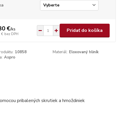
ka
30 €
/
ks
Pridať do košíka
 €
bez DPH
roduktu:
10858
Materiál:
Eloxovaný hliník
a:
Aspro
pomocou pribalených skrutiek a hmoždiniek