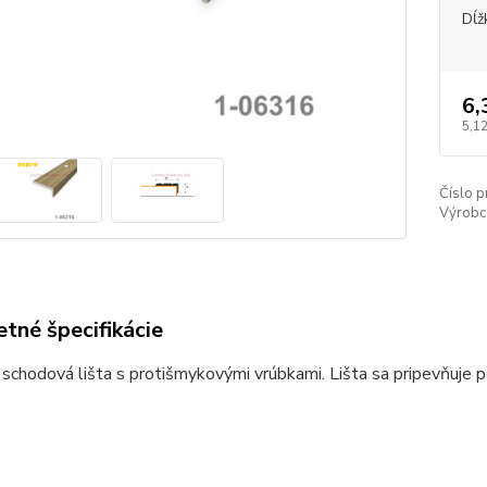
Dĺž
6,
5,12
Číslo p
Výrobc
tné špecifikácie
 schodová lišta s protišmykovými vrúbkami. Lišta sa pripevňuje 