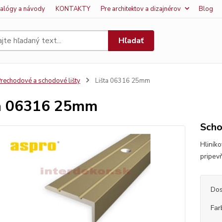
talógy a návody
KONTAKTY
Pre architektov a dizajnérov
Blog
Hľadať
rechodové a schodové lišty
Lišta 06316 25mm
a 06316 25mm
Scho
Hliník
pripev
Dos
Far