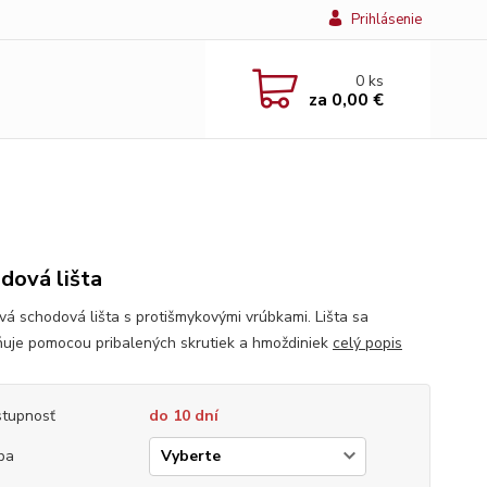
Prihlásenie
0
ks
za
0,00 €
dová lišta
ová schodová lišta s protišmykovými vrúbkami. Lišta sa
ňuje pomocou pribalených skrutiek a hmoždiniek
celý popis
tupnosť
do 10 dní
ba