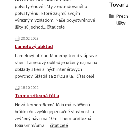
Tovar 
polystyrénové lišty z extrudovaného
polystyrénu , ktoré zaujmú svojím
Prech
výrazným vzhľadom. Naše polystyrénové
lišty
lišty sú jednod...
čítať celé
20.02.2023
Lamelový obklad
Lamelový obklad Moderný trend v úprave
stien. Lamelový obklad je určený najmä na
obklady stien a iných interiérových
povrchov. Skladá sa z filcu a la...
čítať celé
18.10.2022
Termoreflexná fólia
Nová termoreflexná fólia má zväčšenú
hrúbku čo zvýšilo jej izolačné vlastnosti a
zvýšený návin na 10m. Thermoreflexná
fólia 6mm/5m2
čítať celé