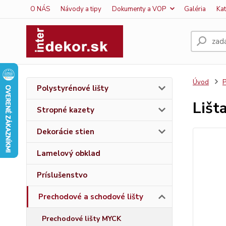
O NÁS
Návody a tipy
Dokumenty a VOP
Galéria
Ka
Úvod
P
Polystyrénové lišty
Lišt
Stropné kazety
Dekorácie stien
Lamelový obklad
Príslušenstvo
Prechodové a schodové lišty
Prechodové lišty MYCK