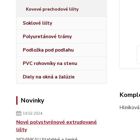
Kovové prechodové lišty
Soklové lišty
Polyuretánové trámy
Podložka pod podlahu
PVC rohovníky na stenu
Diely na okná a žalúzie
Komple
Novinky
Hliníková
19.02.2024
Nové polystyrénové extrudované
lišty
NOVINKA! Ultaľahké a tenké