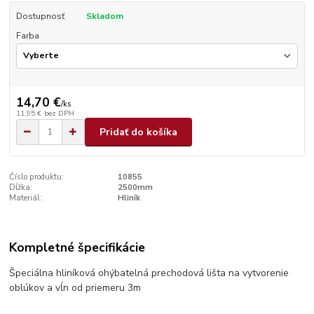
Dostupnosť
Skladom
Farba
14,70 €
/
ks
11,95 €
bez DPH
Pridať do košíka
Číslo produktu:
10855
Dĺžka:
2500mm
Materiál:
Hliník
Kompletné špecifikácie
Špeciálna hliníková ohýbatelná prechodová lišta na vytvorenie
oblúkov a vĺn od priemeru 3m