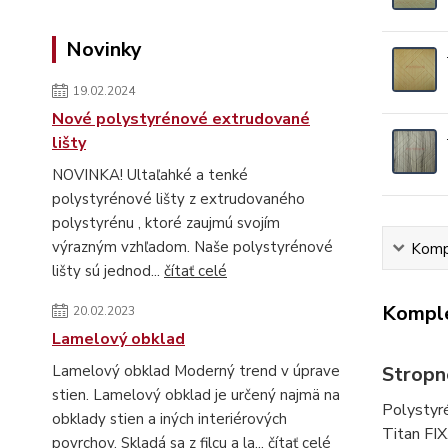
Novinky
19.02.2024
Nové polystyrénové extrudované
lišty
NOVINKA! Ultaľahké a tenké
polystyrénové lišty z extrudovaného
polystyrénu , ktoré zaujmú svojím
výrazným vzhľadom. Naše polystyrénové
Kompl
lišty sú jednod...
čítať celé
Komple
20.02.2023
Lamelový obklad
Stropn
Lamelový obklad Moderný trend v úprave
stien. Lamelový obklad je určený najmä na
Polystyr
obklady stien a iných interiérových
Titan FIX
povrchov. Skladá sa z filcu a la...
čítať celé