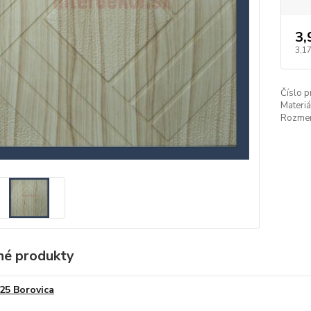
3,
3,17
Číslo p
Materiá
Rozmer
é produkty
25 Borovica