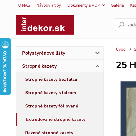
O NÁS
Návody a tipy
Dokumenty a VOP
Galéria
Ka
Úvod
S
Polystyrénové lišty
25 H
Stropné kazety
Stropné kazety bez falcu
Stropné kazety s falcom
Stropné kazety fóliované
Extrudované stropné kazety
Razené stropné kazety