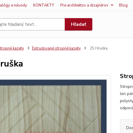
talógy a návody
KONTAKTY
Pre architektov a dizajnérov
Blog
Hľadať
tropné kazety
Extrudované stropné kazety
25 Hruška
ruška
Stro
Stropn
len pá
polyst
odporú
Dos