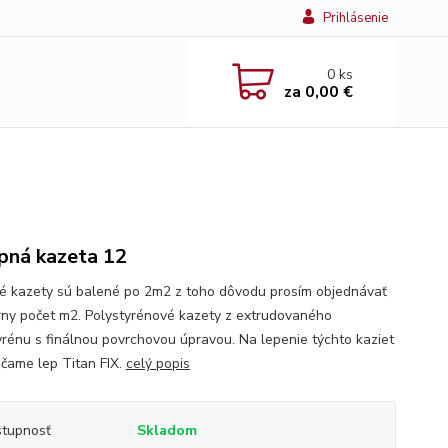
Prihlásenie
0
ks
za
0,00 €
pná kazeta 12
é kazety sú balené po 2m2 z toho dôvodu prosím objednávať
rny počet m2. Polystyrénové kazety z extrudovaného
yrénu s finálnou povrchovou úpravou. Na lepenie týchto kaziet
čame lep Titan FIX.
celý popis
tupnosť
Skladom