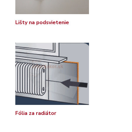
Lišty na podsvietenie
Fólia za radiátor