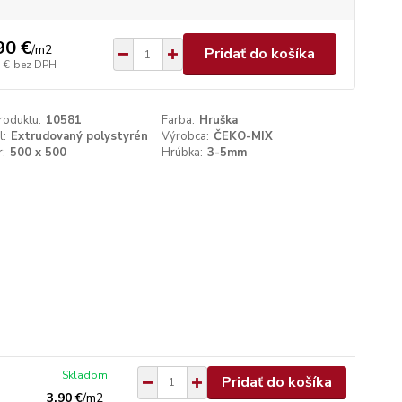
90 €
/
m2
Pridať do košíka
 €
bez DPH
roduktu:
10581
Farba:
Hruška
l:
Extrudovaný polystyrén
Výrobca:
ČEKO-MIX
:
500 x 500
Hrúbka:
3-5mm
Skladom
Pridať do košíka
3,90 €
/
m2