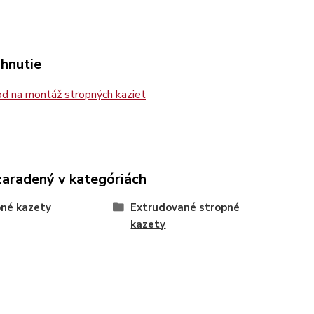
ahnutie
d na montáž stropných kaziet
zaradený v kategóriách
né kazety
Extrudované stropné
kazety