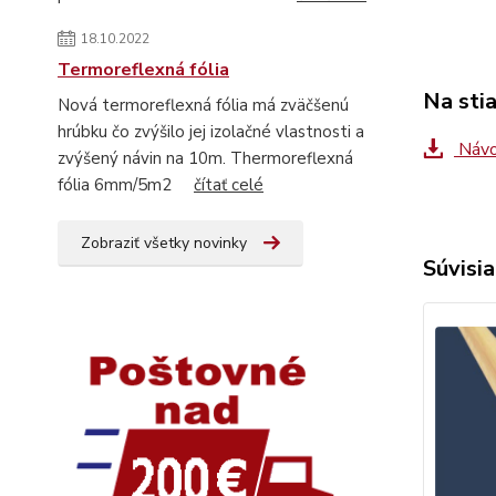
18.10.2022
Termoreflexná fólia
Na sti
Nová termoreflexná fólia má zväčšenú
hrúbku čo zvýšilo jej izolačné vlastnosti a
Návo
zvýšený návin na 10m. Thermoreflexná
fólia 6mm/5m2
čítať celé
Zobraziť všetky novinky
Súvisia