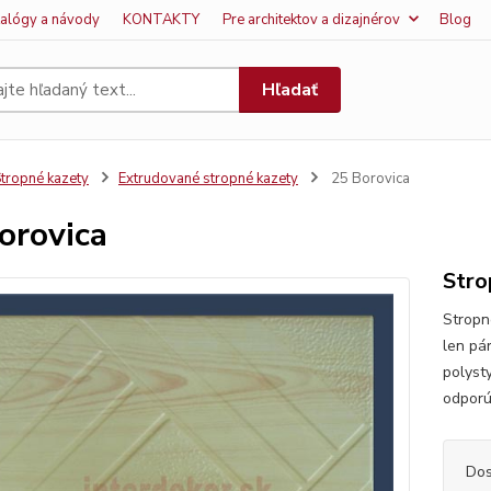
talógy a návody
KONTAKTY
Pre architektov a dizajnérov
Blog
Hľadať
tropné kazety
Extrudované stropné kazety
25 Borovica
orovica
Stro
Stropn
len pá
polyst
odporú
Dos