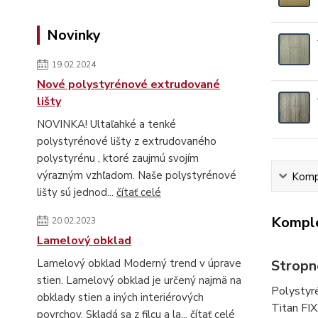
Novinky
19.02.2024
Nové polystyrénové extrudované
lišty
NOVINKA! Ultaľahké a tenké
polystyrénové lišty z extrudovaného
polystyrénu , ktoré zaujmú svojím
výrazným vzhľadom. Naše polystyrénové
Kompl
lišty sú jednod...
čítať celé
Komple
20.02.2023
Lamelový obklad
Stropn
Lamelový obklad Moderný trend v úprave
stien. Lamelový obklad je určený najmä na
Polystyr
obklady stien a iných interiérových
Titan FIX
povrchov. Skladá sa z filcu a la...
čítať celé