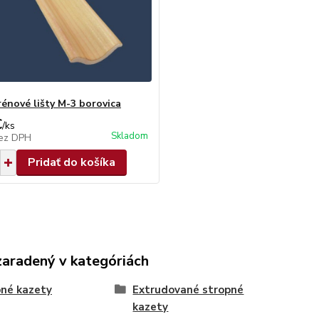
rénové lišty M-3 borovica
€
/
ks
Skladom
ez DPH
Pridať do košíka
zaradený v kategóriách
né kazety
Extrudované stropné
kazety