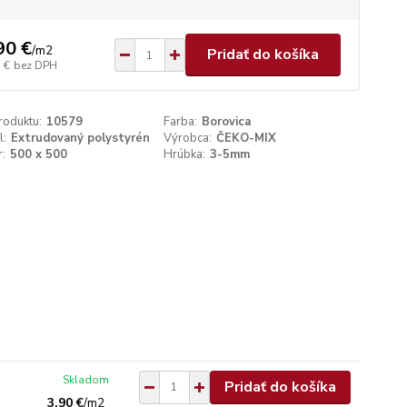
90 €
/
m2
Pridať do košíka
 €
bez DPH
roduktu:
10579
Farba:
Borovica
l:
Extrudovaný polystyrén
Výrobca:
ČEKO-MIX
:
500 x 500
Hrúbka:
3-5mm
Skladom
Pridať do košíka
3,90 €
/
m2