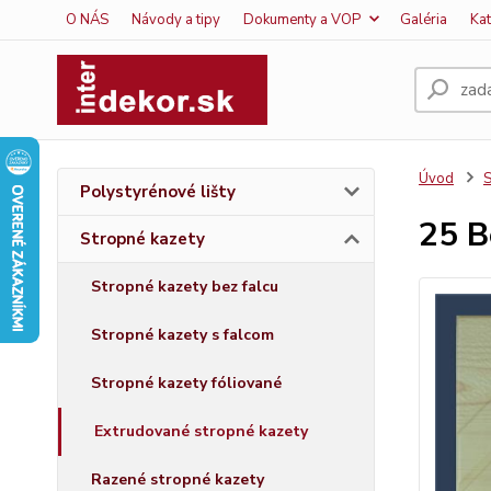
O NÁS
Návody a tipy
Dokumenty a VOP
Galéria
Ka
Úvod
S
Polystyrénové lišty
25 B
Stropné kazety
Stropné kazety bez falcu
Stropné kazety s falcom
Stropné kazety fóliované
Extrudované stropné kazety
Razené stropné kazety