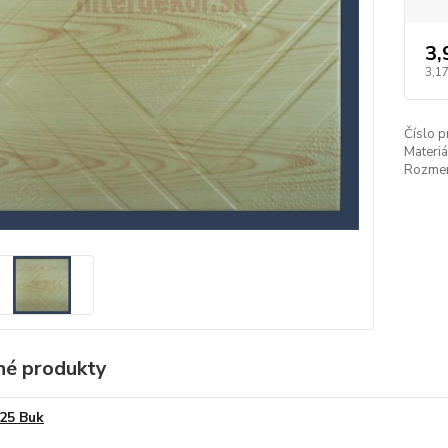
3,
3,17
Číslo p
Materiá
Rozmer
é produkty
25 Buk