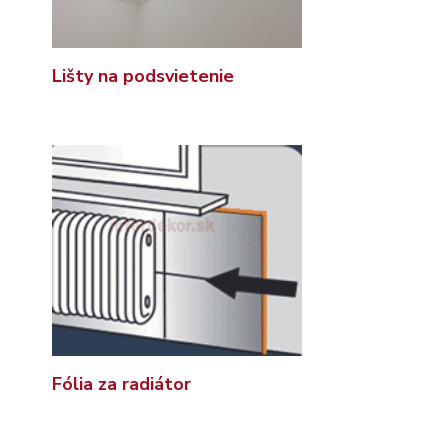
Lišty na podsvietenie
Fólia za radiátor