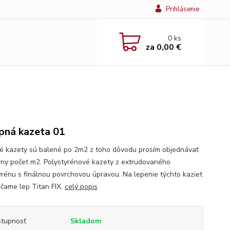
Prihlásenie
0
ks
za
0,00 €
pná kazeta 01
é kazety sú balené po 2m2 z toho dôvodu prosím objednávať
rny počet m2. Polystyrénové kazety z extrudovaného
yrénu s finálnou povrchovou úpravou. Na lepenie týchto kaziet
čame lep Titan FIX.
celý popis
tupnosť
Skladom