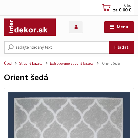
0
ks
za
0,00 €
Menu
Hľadať
Úvod
Stropné kazety
Extrudované stropné kazety
Orient šedá
Orient šedá