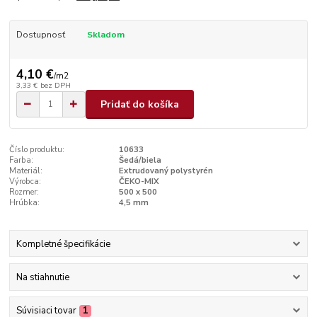
Dostupnosť
Skladom
4,10 €
/
m2
3,33 €
bez DPH
Pridať do košíka
Číslo produktu:
10633
Farba:
Šedá/biela
Materiál:
Extrudovaný polystyrén
Výrobca:
ČEKO-MIX
Rozmer:
500 x 500
Hrúbka:
4,5 mm
Kompletné špecifikácie
Na stiahnutie
Súvisiaci tovar
1