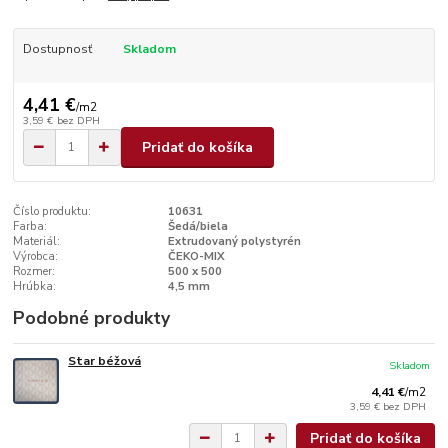
Dostupnosť
Skladom
4,41 €
/
m2
3,59 €
bez DPH
Pridať do košíka
Číslo produktu:
10631
Farba:
Šedá/biela
Materiál:
Extrudovaný polystyrén
Výrobca:
ČEKO-MIX
Rozmer:
500 x 500
Hrúbka:
4,5 mm
Podobné produkty
Star béžová
Skladom
4,41 €
/
m2
3,59 €
bez DPH
Pridať do košíka