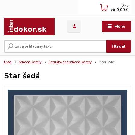
0
ks
za
0,00 €
Menu
Hľadať
Úvod
Stropné kazety
Extrudované stropné kazety
Star šedá
Star šedá