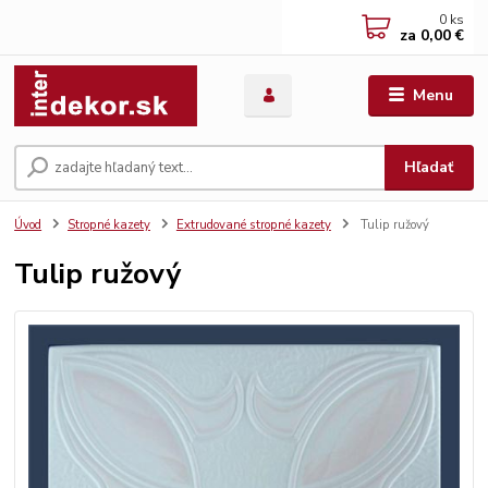
0
ks
za
0,00 €
Menu
Hľadať
Úvod
Stropné kazety
Extrudované stropné kazety
Tulip ružový
Tulip ružový