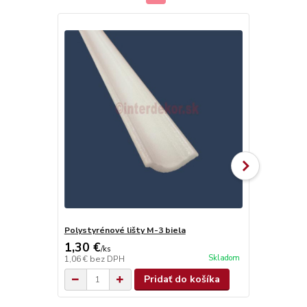
Polystyrénové lišty M-3 biela
Olamovací n
1,30 €
0,68 €
/
ks
/
ks
Skladom
1,06 €
bez DPH
0,55 €
bez D
Pridať do košíka