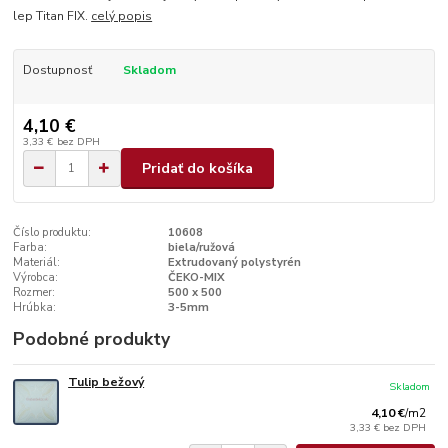
lep Titan FIX.
celý popis
Dostupnosť
Skladom
4,10 €
3,33 €
bez DPH
Pridať do košíka
Číslo produktu:
10608
Farba:
biela/ružová
Materiál:
Extrudovaný polystyrén
Výrobca:
ČEKO-MIX
Rozmer:
500 x 500
Hrúbka:
3-5mm
Podobné produkty
Tulip bežový
Skladom
4,10 €
/
m2
3,33 €
bez DPH