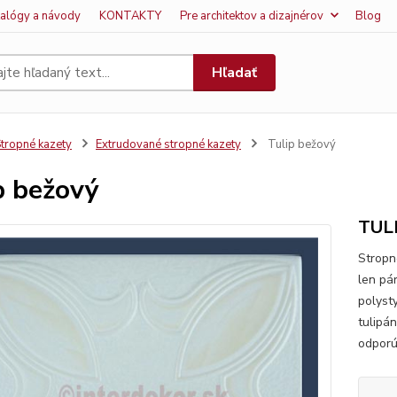
talógy a návody
KONTAKTY
Pre architektov a dizajnérov
Blog
Hľadať
tropné kazety
Extrudované stropné kazety
Tulip bežový
p bežový
TUL
Stropn
len pá
polyst
tulipá
odporú