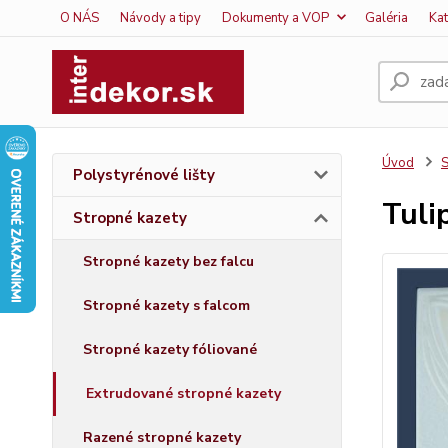
O NÁS
Návody a tipy
Dokumenty a VOP
Galéria
Ka
Úvod
S
Polystyrénové lišty
Tuli
Stropné kazety
Stropné kazety bez falcu
Stropné kazety s falcom
Stropné kazety fóliované
Extrudované stropné kazety
Razené stropné kazety