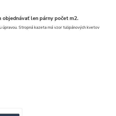
 objednávať len párny počet m2.
u úpravou. Stropná kazeta má vzor tulipánových kvetov