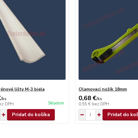
rénové lišty M-3 biela
Olamovací nožík 18mm
€
0,68 €
/
ks
/
ks
Skladom
ez DPH
0,55 €
bez DPH
Pridať do košíka
Pridať do ko