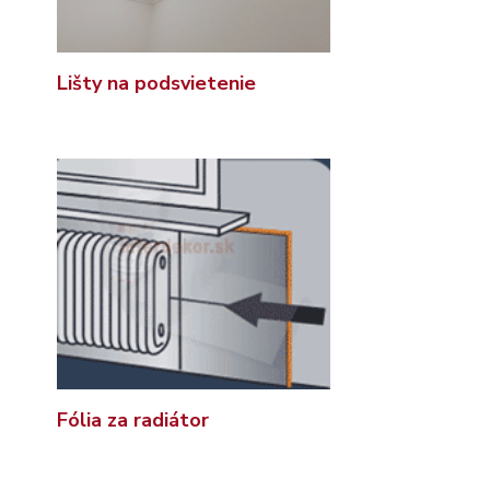
Lišty na podsvietenie
Fólia za radiátor