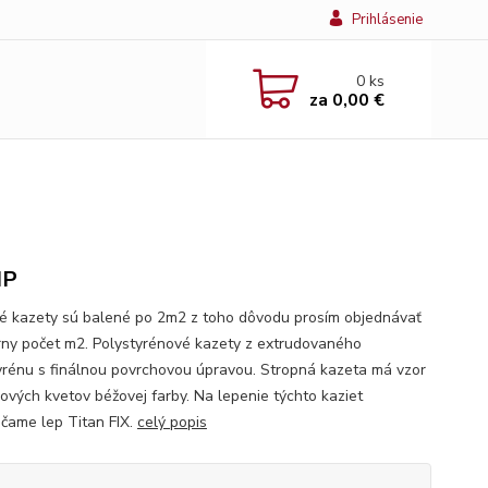
Prihlásenie
0
ks
za
0,00 €
IP
é kazety sú balené po 2m2 z toho dôvodu prosím objednávať
rny počet m2. Polystyrénové kazety z extrudovaného
yrénu s finálnou povrchovou úpravou. Stropná kazeta má vzor
nových kvetov béžovej farby. Na lepenie týchto kaziet
čame lep Titan FIX.
celý popis