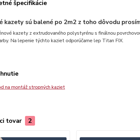
tné špecifikácie
é kazety sú balené po 2m2 z toho dôvodu prosím
énové kazety z extrudovaného polystyrénu s finálnou povrchovo
arby. Na lepenie týchto kaziet odporúčame lep Titan FIX.
ahnutie
d na montáž stropných kaziet
ci tovar
2