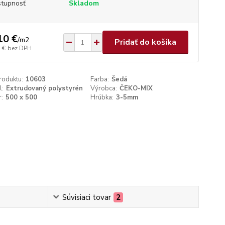
tupnosť
Skladom
10 €
/
m2
Pridať do košíka
 €
bez DPH
roduktu:
10603
Farba:
Šedá
l:
Extrudovaný polystyrén
Výrobca:
ČEKO-MIX
:
500 x 500
Hrúbka:
3-5mm
Súvisiaci tovar
2