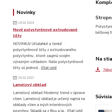
Komple
Novinky
Stropn
19.02.2024
Polystyr
Nové polystyrénové extrudované
béžovej f
lišty
NOVINKA! Ultaľahké a tenké
polystyrénové lišty z extrudovaného
polystyrénu , ktoré zaujmú svojím
Na sti
výrazným vzhľadom. Naše polystyrénové
lišty sú jednod...
čítať celé
Návo
20.02.2023
Lamelový obklad
Lamelový obklad Moderný trend v úprave
Súvisia
stien. Lamelový obklad je určený najmä na
obklady stien a iných interiérových
povrchov. Skladá sa z filcu a la...
čítať celé