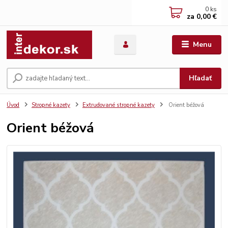
0
ks
za
0,00 €
Menu
Hľadať
Úvod
Stropné kazety
Extrudované stropné kazety
Orient béžová
Orient béžová