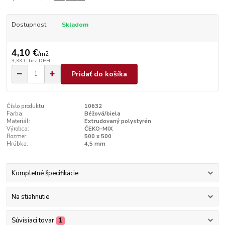
Dostupnosť
Skladom
4,10 €
/
m2
3,33 €
bez DPH
Pridať do košíka
Číslo produktu:
10632
Farba:
Béžová/biela
Materiál:
Extrudovaný polystyrén
Výrobca:
ČEKO-MIX
Rozmer:
500 x 500
Hrúbka:
4,5 mm
Kompletné špecifikácie
Na stiahnutie
Súvisiaci tovar
1