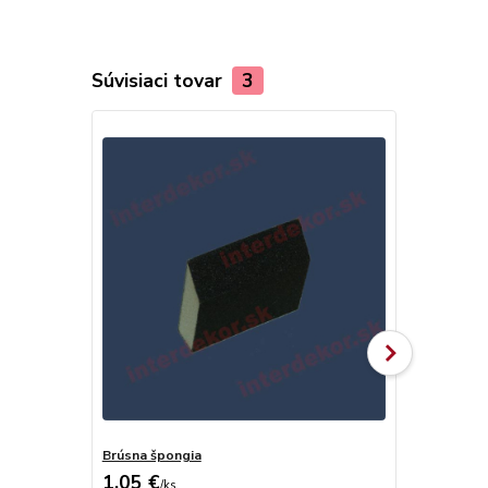
Súvisiaci tovar
3
Brúsna špongia
Olamovací n
1,05 €
0,68 €
/
ks
/
ks