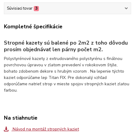
Súvisiaci tovar
3
Kompletné špecifikácie
Stropné kazety sú balené po 2m2 z toho dôvodu
prosím objednávať len párny počet m2.
Polystyrénové kazety z extrudovaného polystyrénu s finálnou
povrchovou úpravou v zlatom prevedení v rokokovom štýle,
bohato zdobenom dekore s hrubým vzorom . Na lepenie týchto
kaziet odporúčame lep Titan FIX. Pre dokonalý vzhľad
odporúčame natrieť strop v mieste spojov stropných kaziet zlatou
farbou.
Na stiahnutie
Návod na montáž stropných kaziet