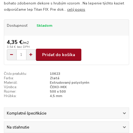
bohato zdobenom dekore s hrubým vzorom . Na lepenie týchto kaziet
odporúčame lep Titan FIX. Pre dok...
celý popis
Dostupnosť
Skladom
4,35 €
/
m2
3,54 €
bez DPH
Pridať do košíka
Číslo produktu:
10623
Farba:
Zlatá
Materiál:
Extrudovaný polystyrén
Výrobca:
ČEKO-MIX
Rozmer:
500 x 500
Hrúbka:
4,5 mm
Kompletné špecifikácie
Na stiahnutie