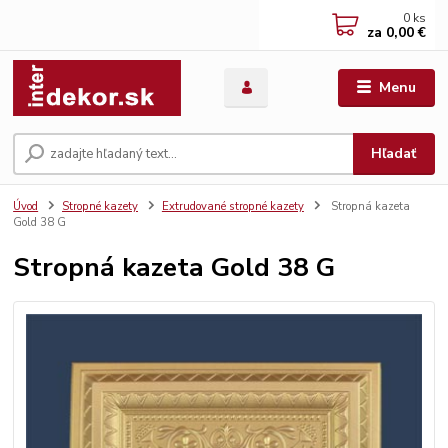
0
ks
za
0,00 €
Menu
Hľadať
Úvod
Stropné kazety
Extrudované stropné kazety
Stropná kazeta
Gold 38 G
Stropná kazeta Gold 38 G