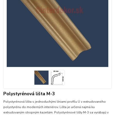
Polystyrénová lišta M-3
Polystyrénová lišta s jednoduchými líniami profilu U z extrudovaného
polystyrénu do moderných interiérov. Lišta je určená najmä ku
extrudovaným stropným kazetám. Polystyrénové lišty M-3 sa vyrábajú v