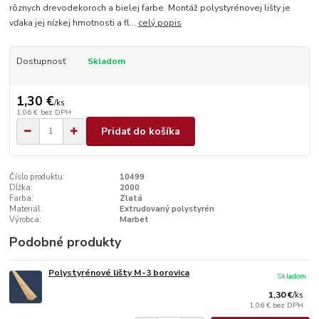
rôznych drevodekoroch a bielej farbe. Montáž polystyrénovej lišty je
vďaka jej nízkej hmotnosti a fl...
celý popis
Dostupnosť
Skladom
1,30 €
/
ks
1,06 €
bez DPH
Pridať do košíka
Číslo produktu:
10499
Dĺžka:
2000
Farba:
Zlatá
Materiál:
Extrudovaný polystyrén
Výrobca:
Marbet
Podobné produkty
Polystyrénové lišty M-3 borovica
Skladom
1,30 €
/
ks
1,06 €
bez DPH