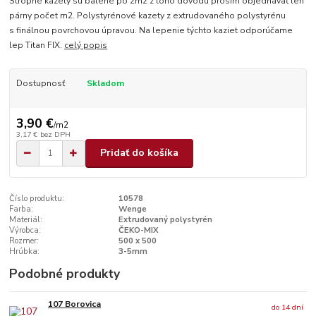
Stropné kazety sú balené po 2m2 z toho dôvodu prosím objednávať len
párny počet m2. Polystyrénové kazety z extrudovaného polystyrénu
s finálnou povrchovou úpravou. Na lepenie týchto kaziet odporúčame
lep Titan FIX.
celý popis
Dostupnosť
Skladom
3,90 €
/
m2
3,17 €
bez DPH
Pridať do košíka
Číslo produktu:
10578
Farba:
Wenge
Materiál:
Extrudovaný polystyrén
Výrobca:
ČEKO-MIX
Rozmer:
500 x 500
Hrúbka:
3-5mm
Podobné produkty
107 Borovica
do 14 dní