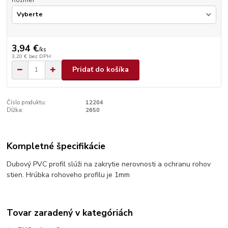
Rozmer
3,94 €
/
ks
3,20 €
bez DPH
Pridať do košíka
Číslo produktu:
12204
Dĺžka:
2650
Kompletné špecifikácie
Dubový PVC profil slúži na zakrytie nerovnosti a ochranu rohov
stien. Hrúbka rohoveho profilu je 1mm
Tovar zaradený v kategóriách