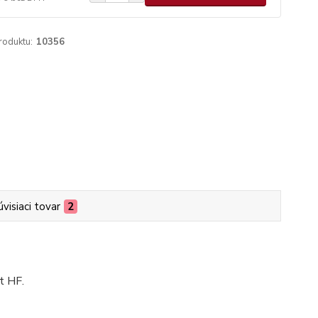
roduktu:
10356
úvisiaci tovar
2
t HF.