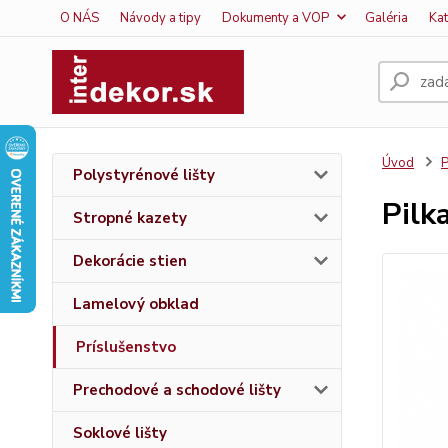
O NÁS
Návody a tipy
Dokumenty a VOP
Galéria
Ka
Úvod
P
Polystyrénové lišty
Pilk
Stropné kazety
Dekorácie stien
Lamelový obklad
Príslušenstvo
Prechodové a schodové lišty
Soklové lišty