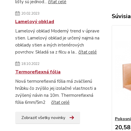
lišty sú jednod...
čítať celé
20.02.2023
Súvisia
Lamelový obklad
Lamelový obklad Moderný trend v úprave
stien. Lamelový obklad je určený najmä na
obklady stien a iných interiérových
povrchov. Skladá sa z filcu a la...
čítať celé
18.10.2022
Termoreflexná fólia
Nová termoreflexná fólia má zväčšenú
hrúbku čo zvýšilo jej izolačné vlastnosti a
zvýšený návin na 10m. Thermoreflexná
fólia 6mm/5m2
čítať celé
Zobraziť všetky novinky
Pokosni
20,58