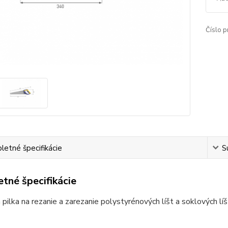
Číslo p
etné špecifikácie
S
tné špecifikácie
 pilka na rezanie a zarezanie polystyrénových líšt a soklových líš