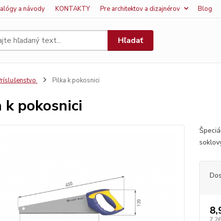
talógy a návody
KONTAKTY
Pre architektov a dizajnérov
Blog
Hľadať
ríslušenstvo
Pilka k pokosnici
a k pokosnici
Špeciá
soklov
Dos
8,
7,26