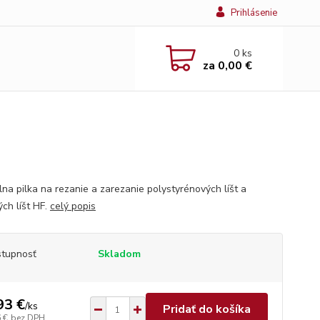
Prihlásenie
0
ks
za
0,00 €
lna pilka na rezanie a zarezanie polystyrénových líšt a
ých líšt HF.
celý popis
tupnosť
Skladom
93 €
/
ks
Pridať do košíka
 €
bez DPH