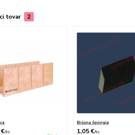
ci tovar
2
ca
Brúsna špongia
 €
1,05 €
/
ks
/
ks