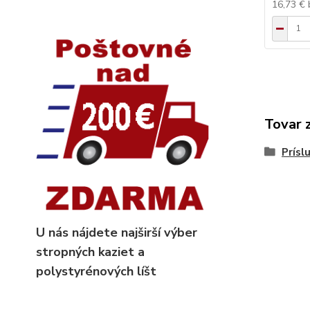
16,73 €
Tovar 
Prísl
U nás nájdete najširší výber
stropných kaziet
a
polystyrénových líšt