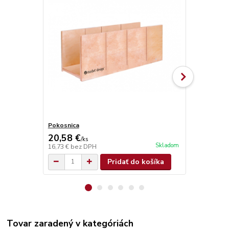
Pokosnica
Olamovací n
20,58 €
0,68 €
/
ks
/
ks
Skladom
16,73 €
bez DPH
0,55 €
bez D
Pridať do košíka
Tovar zaradený v kategóriách