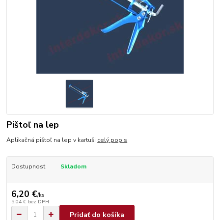
Pištoľ na lep
Aplikačná pištoľ na lep v kartuši
celý popis
Dostupnosť
Skladom
6,20 €
/
ks
5,04 €
bez DPH
Pridať do košíka