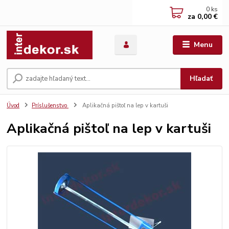
0
ks
za
0,00 €
Menu
Hľadať
Úvod
Príslušenstvo
Aplikačná pištoľ na lep v kartuši
Aplikačná pištoľ na lep v kartuši