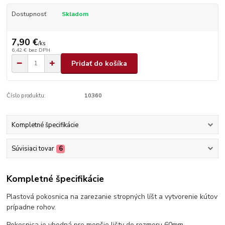
Dostupnosť
Skladom
7,90 €
/
ks
6,42 €
bez DPH
Pridať do košíka
Číslo produktu:
10360
Kompletné špecifikácie
Súvisiaci tovar
6
Kompletné špecifikácie
Plastová pokosnica na zarezanie stropných líšt a vytvorenie kútov
prípadne rohov.
Pokosnica je vhodná pre menšie lišty do rozmeru 60mm.