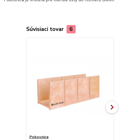
Súvisiaci tovar
6
Pokosnica
Olamovací n