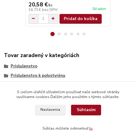
20,58 €
0,68 €
/
ks
/
ks
Skladom
16,73 €
bez DPH
0,55 €
bez D
Pridať do košíka
Tovar zaradený v kategóriách
Príslušenstvo
Príslušenstvo k polystyrénu
S cieľom uľahčiť užívateľom používať naše webové stránky
využívame cookies.Ďalším jeho použitím s týmto súhlasíte.
Súhlasím
Nastavenia
© Copyright 2026 www.interdekor.sk, všetky práva vyhradené
Súhlas môžete odmietnuť
tu
.
Vytvorené na
Eshop-rychlo.sk