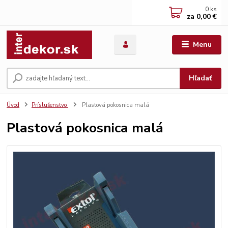
0
ks
za
0,00 €
Menu
Hľadať
Úvod
Príslušenstvo
Plastová pokosnica malá
Plastová pokosnica malá