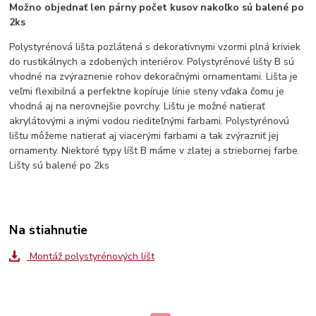
Možno objednať len párny počet kusov nakoľko sú balené po
2ks
Polystyrénová lišta pozlátená s dekoratívnymi vzormi plná kriviek
do rustikálnych a zdobených interiérov. Polystyrénové lišty B sú
vhodné na zvýraznenie rohov dekoračnými ornamentami. Lišta je
veľmi flexibilná a perfektne kopíruje línie steny vďaka čomu je
vhodná aj na nerovnejšie povrchy. Lištu je možné natierať
akrylátovými a inými vodou riediteľnými farbami. Polystyrénovú
lištu môžeme natierať aj viacerými farbami a tak zvýrazniť jej
ornamenty. Niektoré typy líšt B máme v zlatej a striebornej farbe.
Lišty sú balené po 2ks
Na stiahnutie
Montáž polystyrénových líšt