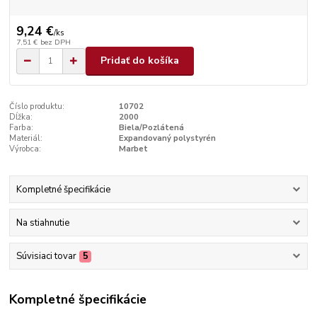
9,24 €
/
ks
7,51 €
bez DPH
Pridať do košíka
Číslo produktu:
10702
Dĺžka:
2000
Farba:
Biela/Pozlátená
Materiál:
Expandovaný polystyrén
Výrobca:
Marbet
Kompletné špecifikácie
Na stiahnutie
Súvisiaci tovar
5
Kompletné špecifikácie