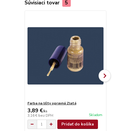
Súvisiaci tovar
5
TOP produkt
Farba na lišty opravná Zlatá
TITAN PREM
3,89 €
3,60 €
/
ks
/
ks
Skladom
3,16 €
bez DPH
2,93 €
bez D
Pridať do košíka