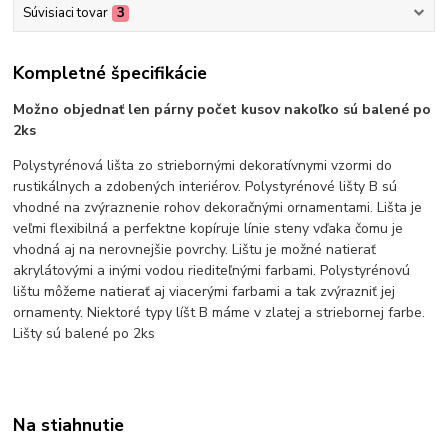
Súvisiaci tovar
3
Kompletné špecifikácie
Možno objednať len párny počet kusov nakoľko sú balené po
2ks
Polystyrénová lišta zo striebornými dekoratívnymi vzormi do
rustikálnych a zdobených interiérov. Polystyrénové lišty B sú
vhodné na zvýraznenie rohov dekoračnými ornamentami. Lišta je
veľmi flexibilná a perfektne kopíruje línie steny vďaka čomu je
vhodná aj na nerovnejšie povrchy. Lištu je možné natierať
akrylátovými a inými vodou riediteľnými farbami. Polystyrénovú
lištu môžeme natierať aj viacerými farbami a tak zvýrazniť jej
ornamenty. Niektoré typy líšt B máme v zlatej a striebornej farbe.
Lišty sú balené po 2ks
Na stiahnutie