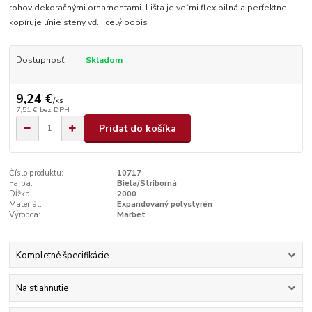
rohov dekoračnými ornamentami. Lišta je veľmi flexibilná a perfektne
kopíruje línie steny vď...
celý popis
Dostupnosť
Skladom
9,24 €
/
ks
7,51 €
bez DPH
Pridať do košíka
Číslo produktu:
10717
Farba:
Biela/Striborná
Dĺžka:
2000
Materiál:
Expandovaný polystyrén
Výrobca:
Marbet
Kompletné špecifikácie
Na stiahnutie