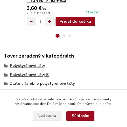
TITAN PREMIUM 310ml
TITAN SUPE
3,60 €
4,90 €
/
ks
/
ks
Skladom
2,93 €
bez DPH
3,98 €
bez D
Pridať do košíka
Tovar zaradený v kategóriách
Polystyrénové lišty
Polystyrénové lišty B
Zlaté a farebné polystyrénové lišty
S cieľom uľahčiť užívateľom používať naše webové stránky
využívame cookies.Ďalším jeho použitím s týmto súhlasíte.
Súhlasím
Nastavenia