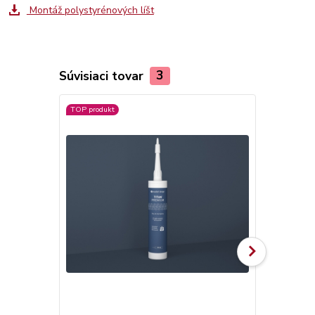
Montáž polystyrénových líšt
Súvisiaci tovar
3
TOP produkt