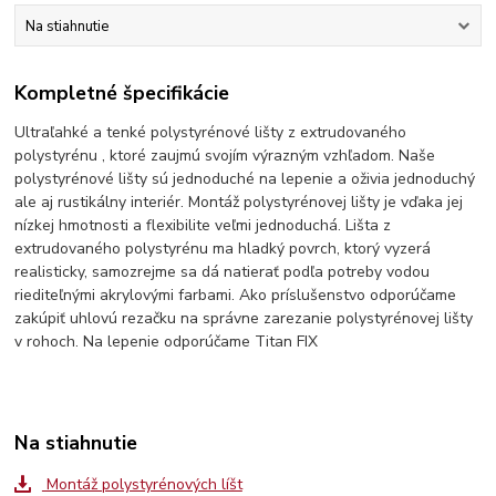
Na stiahnutie
Kompletné špecifikácie
Ultraľahké a tenké polystyrénové lišty z extrudovaného
polystyrénu , ktoré zaujmú svojím výrazným vzhľadom. Naše
polystyrénové lišty sú jednoduché na lepenie a oživia jednoduchý
ale aj rustikálny interiér. Montáž polystyrénovej lišty je vďaka jej
nízkej hmotnosti a flexibilite veľmi jednoduchá. Lišta z
extrudovaného polystyrénu ma hladký povrch, ktorý vyzerá
realisticky, samozrejme sa dá natierať podľa potreby vodou
riediteľnými akrylovými farbami. Ako príslušenstvo odporúčame
zakúpiť uhlovú rezačku na správne zarezanie polystyrénovej lišty
v rohoch. Na lepenie odporúčame Titan FIX
Na stiahnutie
Montáž polystyrénových líšt