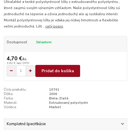
Ultraľahké a tenké polystyrénové lišty z extrudovaného polystyrénu ,
ktoré zaujmú svojím výrazným vzhľadom. Naše polystyrénové lišty sú
jednoduché na lepenie a oživia jednoduchý ale aj rustikálny interiér.
Montáž polystyrénovej lišty je vďaka jej nízkej hmotnosti a flexibilite
veľmi jednoduchá. Lišt...
celý popis
Dostupnosť
Skladom
4,70 €
/
ks
3,82 €
bez DPH
Pridať do košíka
Číslo produktu:
10741
Dĺžka:
2000
Farba:
Biela-Zlatá
Materiál:
Extrudovaný polystyrén
Výrobca:
Marbet
Kompletné špecifikácie