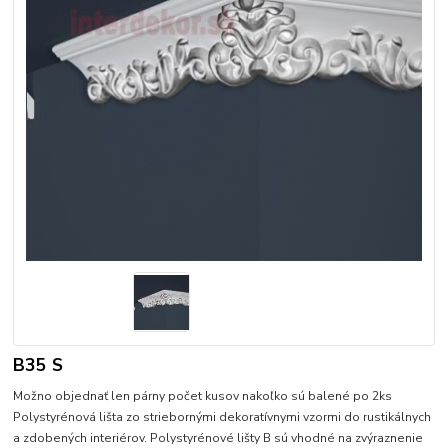
B35 S
Možno objednať len párny počet kusov nakoľko sú balené po 2ks
Polystyrénová lišta zo striebornými dekoratívnymi vzormi do rustikálnych
a zdobených interiérov. Polystyrénové lišty B sú vhodné na zvýraznenie