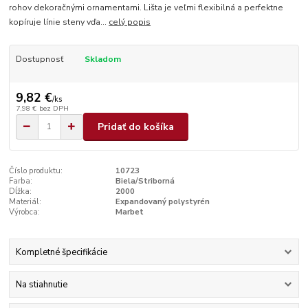
rohov dekoračnými ornamentami. Lišta je veľmi flexibilná a perfektne
kopíruje línie steny vďa...
celý popis
Dostupnosť
Skladom
9,82 €
/
ks
7,98 €
bez DPH
Pridať do košíka
Číslo produktu:
10723
Farba:
Biela/Striborná
Dĺžka:
2000
Materiál:
Expandovaný polystyrén
Výrobca:
Marbet
Kompletné špecifikácie
Na stiahnutie