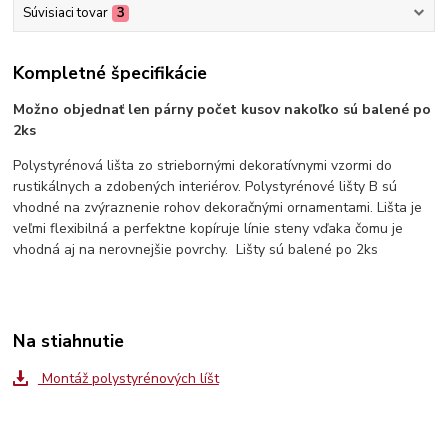
Súvisiaci tovar
3
Kompletné špecifikácie
Možno objednať len párny počet kusov nakoľko sú balené po
2ks
Polystyrénová lišta zo striebornými dekoratívnymi vzormi do
rustikálnych a zdobených interiérov. Polystyrénové lišty B sú
vhodné na zvýraznenie rohov dekoračnými ornamentami. Lišta je
veľmi flexibilná a perfektne kopíruje línie steny vďaka čomu je
vhodná aj na nerovnejšie povrchy. Lišty sú balené po 2ks
Na stiahnutie
Montáž polystyrénových líšt