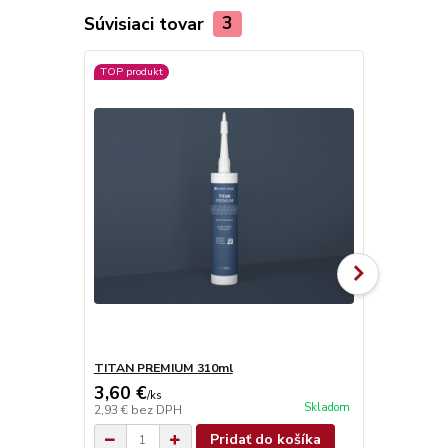
Súvisiaci tovar
3
TOP produkt
TITAN PREMIUM 310ml
TITAN SUPE
3,60 €
4,90 €
/
ks
/
ks
Skladom
2,93 €
bez DPH
3,98 €
bez D
Pridať do košíka