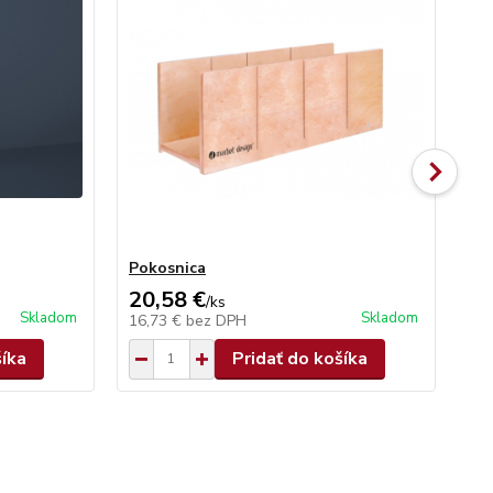
Pokosnica
Pil
20,58 €
8,
/
ks
Skladom
Skladom
16,73 €
bez DPH
7,
šíka
Pridať do košíka