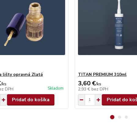
a lišty opravná Zlatá
TITAN PREMIUM 310ml
€
3,60 €
/
ks
/
ks
Skladom
ez DPH
2,93 €
bez DPH
Pridať do košíka
Pridať do ko