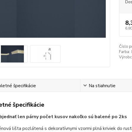
Dos
8,
6,80
Číslo p
Farba:
Výrobc
etné špecifikácie
Na stiahnutie
tné špecifikácie
jednať len párny počet kusov nakoľko sú balené po 2ks
nová lišta pozlátená s dekoratívnymi vzormi plná kriviek do rust