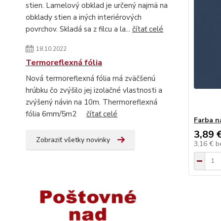
stien. Lamelový obklad je určený najmä na
obklady stien a iných interiérových
povrchov. Skladá sa z filcu a la...
čítať celé
18.10.2022
Termoreflexná fólia
Nová termoreflexná fólia má zväčšenú
hrúbku čo zvýšilo jej izolačné vlastnosti a
zvýšený návin na 10m. Thermoreflexná
fólia 6mm/5m2
čítať celé
Farba n
3,89 
Zobraziť všetky novinky
3,16 €
b