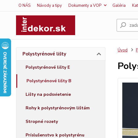
O NÁS
Návody a tipy
Dokumenty a VOP
Galéria
Ka
Úvod
P
Polystyrénové lišty
Poly
Polystyrénové lišty E
Polystyrénové lišty B
Lišty na podsvietenie
Rohy k polystyrénovým lištám
Stropné rozety
Príslušenstvo k polystyrénu