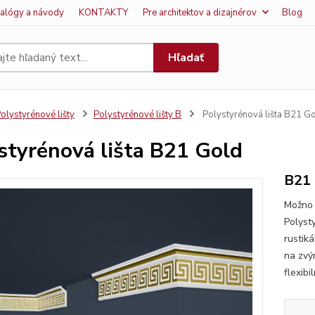
talógy a návody
KONTAKTY
Pre architektov a dizajnérov
Blog
Hľadať
olystyrénové lišty
Polystyrénové lišty B
Polystyrénová lišta B21 G
styrénová lišta B21 Gold
B21
Možno 
Polyst
rustik
na zvý
flexibi