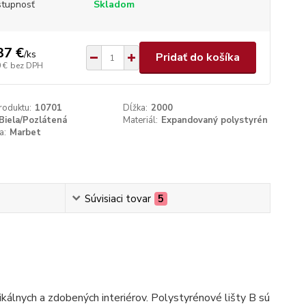
tupnosť
Skladom
37 €
/
ks
Pridať do košíka
 €
bez DPH
roduktu:
10701
Dĺžka:
2000
Biela/Pozlátená
Materiál:
Expandovaný polystyrén
a:
Marbet
Súvisiaci tovar
5
ikálnych a zdobených interiérov. Polystyrénové lišty B sú