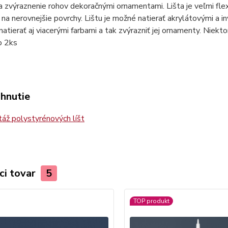
 zvýraznenie rohov dekoračnými ornamentami. Lišta je veľmi flexi
 na nerovnejšie povrchy. Lištu je možné natierať akrylátovými a i
tierať aj viacerými farbami a tak zvýrazniť jej ornamenty. Niektor
o 2ks
ahnutie
ž polystyrénových líšt
ci tovar
5
TOP produkt