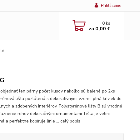
Prihlásenie
0
ks
za
0,00 €
old
 G
objednať len párny počet kusov nakoľko sú balené po 2ks
yrénová lišta pozlátená s dekoratívnymi vzormi plná kriviek do
álnych a zdobených interiérov. Polystyrénové lišty B sú vhodné
raznenie rohov dekoračnými ornamentami. Lišta je veľmi
lná a perfektne kopíruje línie ...
celý popis