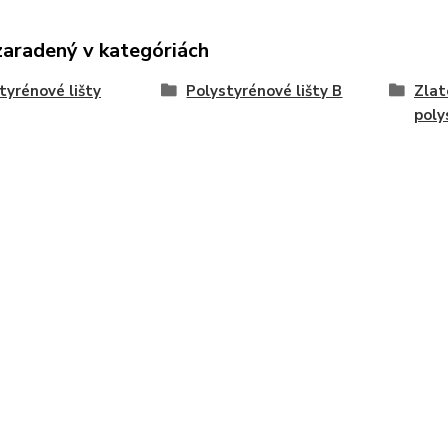
zaradený v kategóriách
tyrénové lišty
Polystyrénové lišty B
Zlat
poly