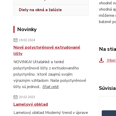
vhodné na
vhodná aj
Diely na okná a žalúzie
môžeme na
balené p
Novinky
19.02.2024
Nové polystyrénové extrudované
Na sti
lišty
Montá
NOVINKA! Ultaľahké a tenké
polystyrénové lišty z extrudovaného
polystyrénu , ktoré zaujmú svojím
výrazným vzhľadom. Naše polystyrénové
lišty sú jednod...
čítať celé
Súvisia
20.02.2023
Lamelový obklad
Lamelový obklad Moderný trend v úprave