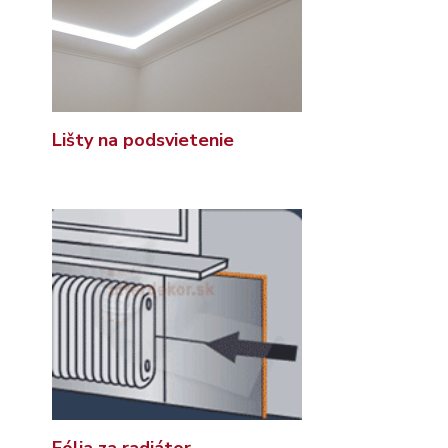
Lišty na podsvietenie
Fólia za radiátor