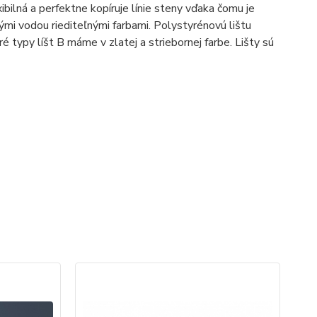
bilná a perfektne kopíruje línie steny vďaka čomu je
nými vodou riediteľnými farbami. Polystyrénovú lištu
é typy líšt B máme v zlatej a striebornej farbe. Lišty sú