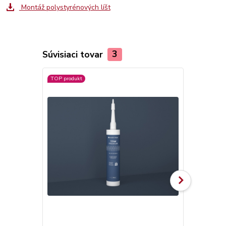
Montáž polystyrénových líšt
Súvisiaci tovar
3
TOP produkt