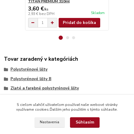
TITAN PREMIUM 310ml
TITAN SUPE
3,60 €
4,90 €
/
ks
/
ks
Skladom
2,93 €
bez DPH
3,98 €
bez D
Pridať do košíka
Tovar zaradený v kategóriách
Polystyrénové lišty
Polystyrénové lišty B
Zlaté a farebné polystyrénové lišty
S cieľom uľahčiť užívateľom používať naše webové stránky
využívame cookies.Ďalším jeho použitím s týmto súhlasíte.
Súhlasím
Nastavenia