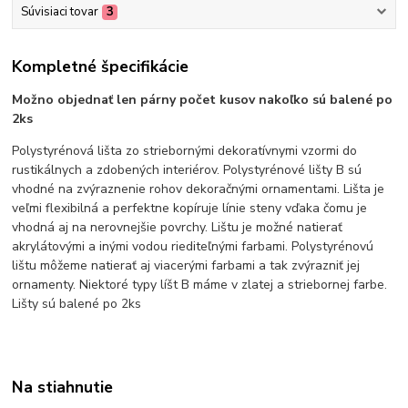
Súvisiaci tovar
3
Kompletné špecifikácie
Možno objednať len párny počet kusov nakoľko sú balené po
2ks
Polystyrénová lišta zo striebornými dekoratívnymi vzormi do
rustikálnych a zdobených interiérov. Polystyrénové lišty B sú
vhodné na zvýraznenie rohov dekoračnými ornamentami. Lišta je
veľmi flexibilná a perfektne kopíruje línie steny vďaka čomu je
vhodná aj na nerovnejšie povrchy. Lištu je možné natierať
akrylátovými a inými vodou riediteľnými farbami. Polystyrénovú
lištu môžeme natierať aj viacerými farbami a tak zvýrazniť jej
ornamenty. Niektoré typy líšt B máme v zlatej a striebornej farbe.
Lišty sú balené po 2ks
Na stiahnutie