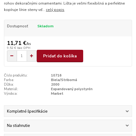
rohov dekoračnými ornamentami. Lišta je veľmi flexibilná a perfektne
kopíruje línie steny vď...
celý popis
Dostupnosť
Skladom
11,71 €
/
ks
9,52 €
bez DPH
Pridať do košíka
Číslo produktu:
10716
Farba:
Biela/Striborná
Dĺžka:
2000
Materiál:
Expandovaný polystyrén
Výrobca:
Marbet
Kompletné špecifikácie
Na stiahnutie