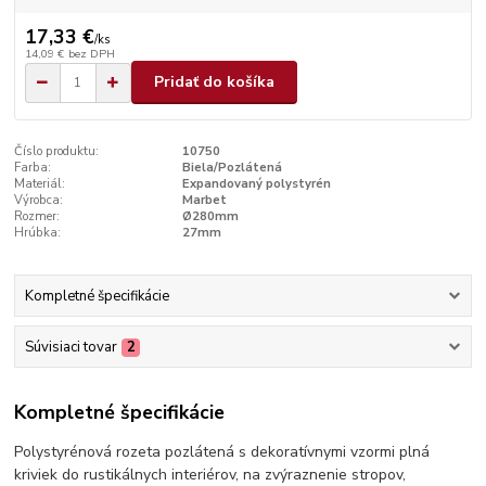
17,33 €
/
ks
14,09 €
bez DPH
Pridať do košíka
Číslo produktu:
10750
Farba:
Biela/Pozlátená
Materiál:
Expandovaný polystyrén
Výrobca:
Marbet
Rozmer:
Ø280mm
Hrúbka:
27mm
Kompletné špecifikácie
Súvisiaci tovar
2
Kompletné špecifikácie
Polystyrénová rozeta pozlátená s dekoratívnymi vzormi plná
kriviek do rustikálnych interiérov, na zvýraznenie stropov,