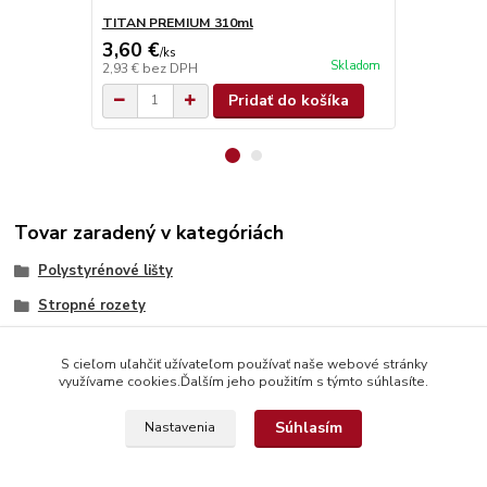
TITAN PREMIUM 310ml
Farba na liš
3,60 €
3,89 €
/
ks
/
ks
Skladom
2,93 €
bez DPH
3,16 €
bez D
Pridať do košíka
Tovar zaradený v kategóriách
Polystyrénové lišty
Stropné rozety
S cieľom uľahčiť užívateľom používať naše webové stránky
využívame cookies.Ďalším jeho použitím s týmto súhlasíte.
Súhlasím
Nastavenia