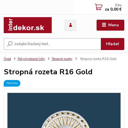
0
ks
za
0,00 €
Menu
Hľadať
Úvod
Polystyrénové lišty
Stropné rozety
Stropná rozeta R16 Gold
Stropná rozeta R16 Gold
Novinka