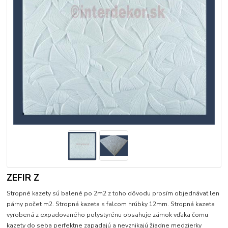
ZEFIR Z
Stropné kazety sú balené po 2m2 z toho dôvodu prosím objednávať len
párny počet m2. Stropná kazeta s falcom hrúbky 12mm. Stropná kazeta
vyrobená z expadovaného polystyrénu obsahuje zámok vďaka čomu
kazety do seba perfektne zapadajú a nevznikajú žiadne medzierky