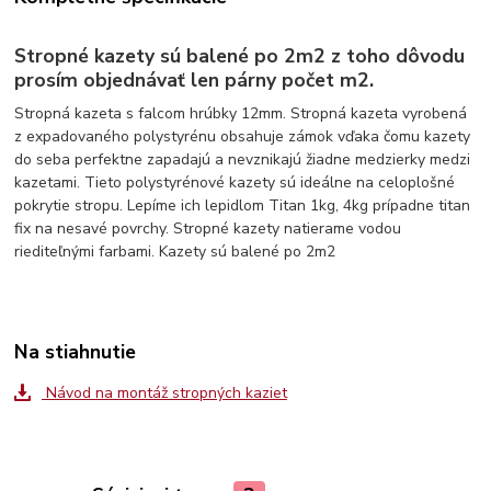
Stropné kazety sú balené po 2m2 z toho dôvodu
prosím objednávať len párny počet m2.
Stropná kazeta s falcom hrúbky 12mm. Stropná kazeta vyrobená
z expadovaného polystyrénu obsahuje zámok vďaka čomu kazety
do seba perfektne zapadajú a nevznikajú žiadne medzierky medzi
kazetami. Tieto polystyrénové kazety sú ideálne na celoplošné
pokrytie stropu. Lepíme ich lepidlom Titan 1kg, 4kg prípadne titan
fix na nesavé povrchy. Stropné kazety natierame vodou
riediteľnými farbami. Kazety sú balené po 2m2
Na stiahnutie
Návod na montáž stropných kaziet