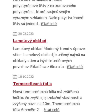
polystyrénové lišty z extrudovaného
polystyrénu , ktoré zaujmú svojím
výrazným vzhľadom. Naše polystyrénové
lišty sú jednod...
čítať celé
20.02.2023
Lamelový obklad
Lamelový obklad Moderný trend v úprave
stien. Lamelový obklad je určený najmä na
obklady stien a iných interiérových
povrchov. Skladá sa z filcu a la...
čítať celé
18.10.2022
Termoreflexná fólia
Nová termoreflexná fólia má zväčšenú
hrúbku čo zvýšilo jej izolačné vlastnosti a
zvýšený návin na 10m. Thermoreflexná
fólia 6mm/5m2
čítať celé