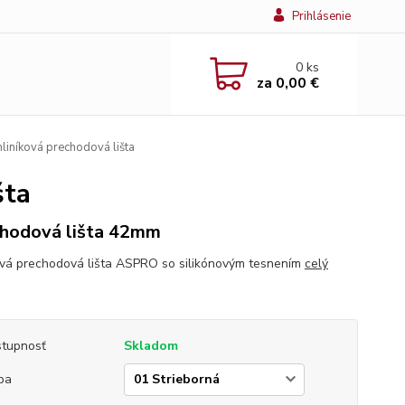
Prihlásenie
0
ks
za
0,00 €
iníková prechodová lišta
šta
hodová lišta 42mm
ová prechodová lišta ASPRO so silikónovým tesnením
celý
tupnosť
Skladom
ba