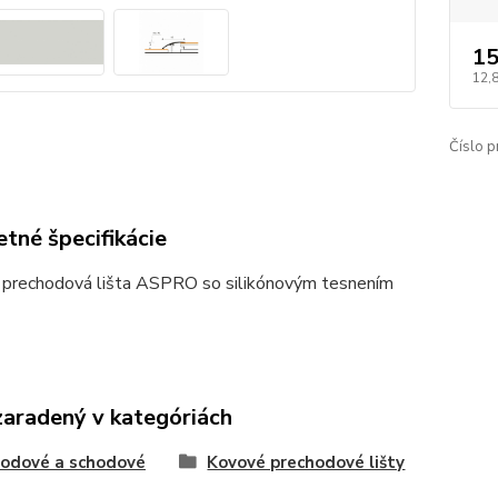
15
12,
Číslo p
tné špecifikácie
á prechodová lišta ASPRO so silikónovým tesnením
zaradený v kategóriách
odové a schodové
Kovové prechodové lišty