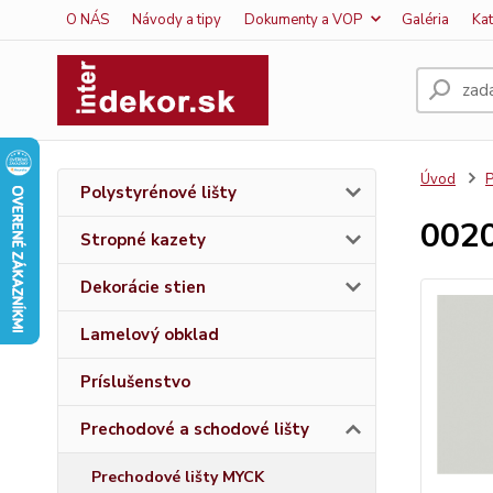
O NÁS
Návody a tipy
Dokumenty a VOP
Galéria
Ka
Úvod
P
Polystyrénové lišty
0020
Stropné kazety
Dekorácie stien
Lamelový obklad
Príslušenstvo
Prechodové a schodové lišty
Prechodové lišty MYCK