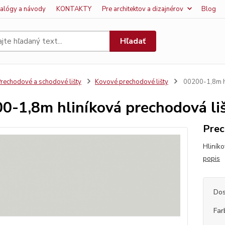
talógy a návody
KONTAKTY
Pre architektov a dizajnérov
Blog
Hľadať
rechodové a schodové lišty
Kovové prechodové lišty
00200-1,8m hl
0-1,8m hliníková prechodová li
Prec
Hliník
popis
Dos
Far