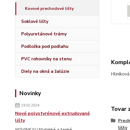
Kovové prechodové lišty
Soklové lišty
Polyuretánové trámy
Podložka pod podlahu
PVC rohovníky na stenu
Komple
Diely na okná a žalúzie
Hliníkov
Novinky
19.02.2024
Tovar 
Nové polystyrénové extrudované
lišty
Prech
lišty
NOVINKA! Ultaľahké a tenké