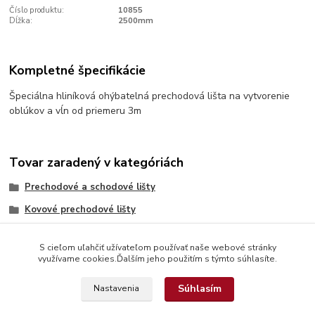
Číslo produktu:
10855
Dĺžka:
2500mm
Kompletné špecifikácie
Špeciálna hliníková ohýbatelná prechodová lišta na vytvorenie
oblúkov a vĺn od priemeru 3m
Tovar zaradený v kategóriách
Prechodové a schodové lišty
Kovové prechodové lišty
S cieľom uľahčiť užívateľom používať naše webové stránky
využívame cookies.Ďalším jeho použitím s týmto súhlasíte.
Súhlasím
Nastavenia