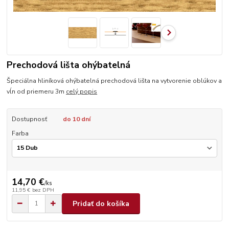
Prechodová lišta ohýbatelná
Špeciálna hliníková ohýbatelná prechodová lišta na vytvorenie oblúkov a
vĺn od priemeru 3m
celý popis
Dostupnosť
do 10 dní
Farba
14,70 €
/
ks
11,95 €
bez DPH
Pridať do košíka