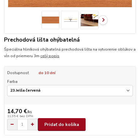
Prechodová lišta ohýbatelná
Špeciálna hliníková ohýbatelná prechodová lišta na vytvorenie oblúkov a
vĺn od priemeru 3m
celý popis
Dostupnosť
do 10 dní
Farba
14,70 €
/
ks
11,95 €
bez DPH
Pridať do košíka