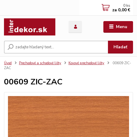
0
ks
za
0,00 €
Menu
Hľadať
Úvod
Prechodové a schodové lišty
Kovové prechodové lišty
00609 ZIC-
ZAC
00609 ZIC-ZAC