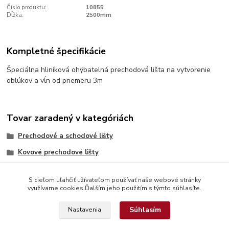
Číslo produktu:
10855
Dĺžka:
2500mm
Kompletné špecifikácie
Špeciálna hliníková ohýbatelná prechodová lišta na vytvorenie
oblúkov a vĺn od priemeru 3m
Tovar zaradený v kategóriách
Prechodové a schodové lišty
Kovové prechodové lišty
S cieľom uľahčiť užívateľom používať naše webové stránky
využívame cookies.Ďalším jeho použitím s týmto súhlasíte.
Súhlasím
Nastavenia