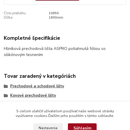
Číslo produktu:
10850
Dĺžka:
1800mm
Kompletné špecifikácie
Hliníková prechodová lišta ASPRO potiahnutá fóliou so
silikónovým tesnením
Tovar zaradený v kategóriách
Prechodové a schodové lišty
Kovové prechodové lišty
S cieľom uľahčiť užívateľom používať naše webové stránky
využívame cookies.Ďalším jeho použitím s týmto súhlasíte.
Súhlasím
Nastavenia