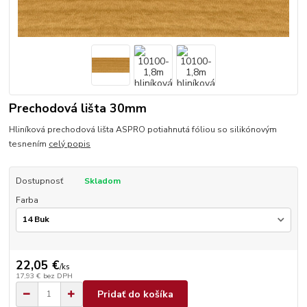
Prechodová lišta 30mm
Hliníková prechodová lišta ASPRO potiahnutá fóliou so silikónovým
tesnením
celý popis
Dostupnosť
Skladom
Farba
22,05 €
/
ks
17,93 €
bez DPH
Pridať do košíka